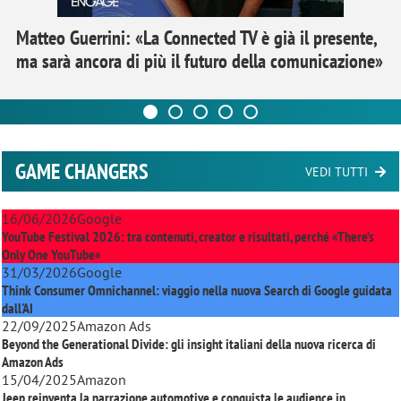
Matteo Guerrini: «La Connected TV è già il presente,
ma sarà ancora di più il futuro della comunicazione»
GAME CHANGERS
VEDI TUTTI
16/06/2026
Google
YouTube Festival 2026: tra contenuti, creator e risultati, perché «There’s
Only One YouTube»
31/03/2026
Google
Think Consumer Omnichannel: viaggio nella nuova Search di Google guidata
dall'AI
22/09/2025
Amazon Ads
Beyond the Generational Divide: gli insight italiani della nuova ricerca di
Amazon Ads
15/04/2025
Amazon
Jeep reinventa la narrazione automotive e conquista le audience in