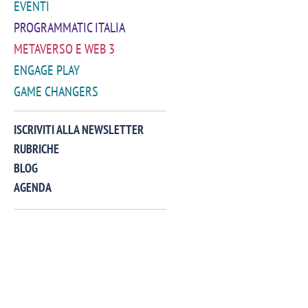
EVENTI
PROGRAMMATIC ITALIA
METAVERSO E WEB 3
ENGAGE PLAY
GAME CHANGERS
VIDEO
ISCRIVITI ALLA NEWSLETTER
RUBRICHE
BLOG
AGENDA
Manassero, Samsung Ads: «Con Total
Perez, Sam
View la reach della CTV diventa
mercato st