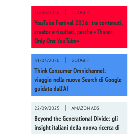
16/06/2026
GOOGLE
YouTube Festival 2026: tra contenuti,
creator e risultati, perché «There’s
Only One YouTube»
31/03/2026
GOOGLE
Think Consumer Omnichannel:
viaggio nella nuova Search di Google
guidata dall'AI
22/09/2025
AMAZON ADS
Beyond the Generational Divide: gli
insight italiani della nuova ricerca di