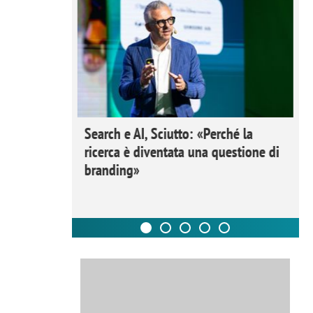
 Ipsos
Search e AI, Sciutto: «Perché la
rivere i
ricerca è diventata una questione di
nderli e
branding»