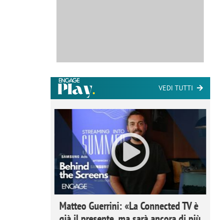
VEDI TUTTI
ome la
Matteo Guerrini: «La Connected TV è
nare lo
già il presente, ma sarà ancora di più