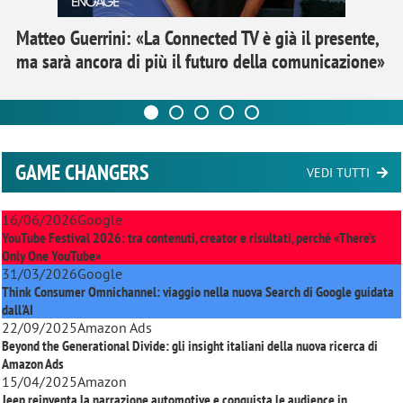
Matteo Guerrini: «La Connected TV è già il presente,
ma sarà ancora di più il futuro della comunicazione»
GAME CHANGERS
VEDI TUTTI
16/06/2026
Google
YouTube Festival 2026: tra contenuti, creator e risultati, perché «There’s
Only One YouTube»
31/03/2026
Google
Think Consumer Omnichannel: viaggio nella nuova Search di Google guidata
dall'AI
22/09/2025
Amazon Ads
Beyond the Generational Divide: gli insight italiani della nuova ricerca di
Amazon Ads
15/04/2025
Amazon
Jeep reinventa la narrazione automotive e conquista le audience in