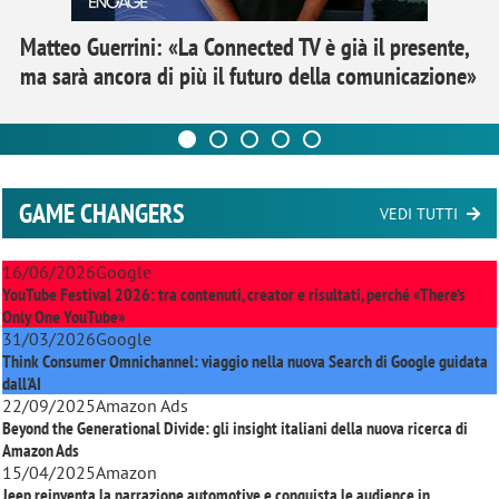
Matteo Guerrini: «La Connected TV è già il presente,
ma sarà ancora di più il futuro della comunicazione»
GAME CHANGERS
VEDI TUTTI
16/06/2026
Google
YouTube Festival 2026: tra contenuti, creator e risultati, perché «There’s
Only One YouTube»
31/03/2026
Google
Think Consumer Omnichannel: viaggio nella nuova Search di Google guidata
dall'AI
22/09/2025
Amazon Ads
Beyond the Generational Divide: gli insight italiani della nuova ricerca di
Amazon Ads
15/04/2025
Amazon
Jeep reinventa la narrazione automotive e conquista le audience in