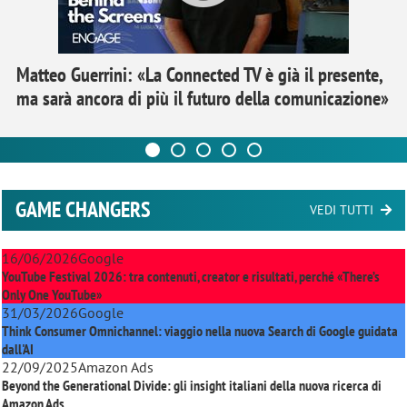
Matteo Guerrini: «La Connected TV è già il presente,
ma sarà ancora di più il futuro della comunicazione»
GAME CHANGERS
VEDI TUTTI
16/06/2026
Google
YouTube Festival 2026: tra contenuti, creator e risultati, perché «There’s
Only One YouTube»
31/03/2026
Google
Think Consumer Omnichannel: viaggio nella nuova Search di Google guidata
dall'AI
22/09/2025
Amazon Ads
Beyond the Generational Divide: gli insight italiani della nuova ricerca di
Amazon Ads