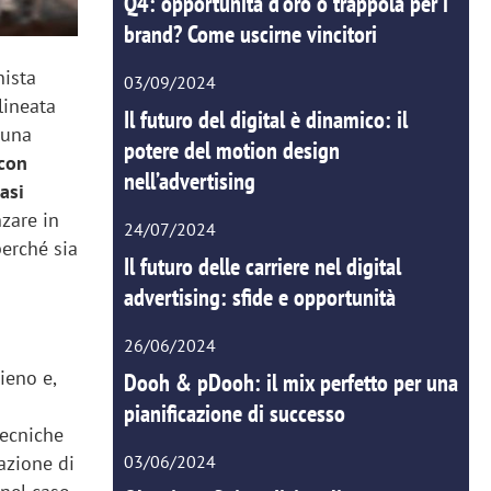
Q4: opportunità d'oro o trappola per i
brand? Come uscirne vincitori
nista
03/09/2024
lineata
Il futuro del digital è dinamico: il
 una
potere del motion design
 con
nell’advertising
asi
nzare in
24/07/2024
erché sia
Il futuro delle carriere nel digital
advertising: sfide e opportunità
26/06/2024
ieno e,
Dooh & pDooh: il mix perfetto per una
pianificazione di successo
tecniche
03/06/2024
eazione di