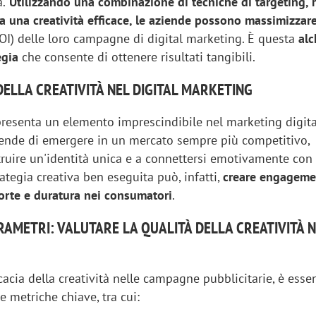
a.
Utilizzando una combinazione di tecniche di targeting, 
a una creatività efficace, le aziende possono massimizzare
OI) delle loro campagne di digital marketing. È questa
alc
tegia
che consente di ottenere risultati tangibili.
DELLA CREATIVITÀ NEL DIGITAL MARKETING
ppresenta un elemento imprescindibile nel marketing digita
iende di emergere in un mercato sempre più competitivo,
ruire un'identità unica e a connettersi emotivamente con 
ategia creativa ben eseguita può, infatti,
creare engageme
orte e duratura nei consumatori
.
RAMETRI: VALUTARE LA QUALITÀ DELLA CREATIVITÀ N
ficacia della creatività nelle campagne pubblicitarie, è esse
 metriche chiave, tra cui: