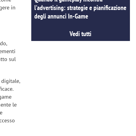
l'advertising: strategie e pianificazione
gere in
degli annunci In-Game
Vedi tutti
ndo,
lementi
tto sul
digitale,
icace.
legame
mente le
le
uccesso