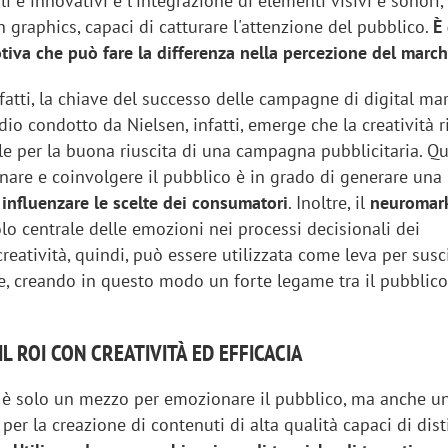
li e innovativi e l'integrazione di elementi visivi e sonori,
 graphics, capaci di catturare l'attenzione del pubblico.
È
iva che può fare la differenza nella percezione del march
infatti, la chiave del successo delle campagne di digital ma
io condotto da Nielsen, infatti, emerge che la creatività 
le per la buona riuscita di una campagna pubblicitaria. Q
nare e coinvolgere il pubblico è in grado di generare una 
influenzare le scelte dei consumatori
. Inoltre, il
neuromar
lo centrale delle emozioni nei processi decisionali dei
reatività, quindi, può essere utilizzata come leva per susc
e, creando in questo modo un forte legame tra il pubblico 
L ROI CON CREATIVITÀ ED EFFICACIA
n è solo un mezzo per emozionare il pubblico, ma anche u
 per la creazione di contenuti di alta qualità capaci di dis