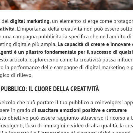
 del
digital marketing
, un elemento si erge come protago
atività
. L'importanza della creatività non può essere sotto
in una campagna pubblicitaria specifica che nell'ambito di
eting digitale più ampia.
La capacità di creare e innovare
genti è un pilastro fondamentale per il successo di qualsi
esto articolo, esploreremo come la creatività possa influe
vo la performance delle campagne di digital marketing e p
ico di rilievo.
 PUBBLICO: IL CUORE DELLA CREATIVITÀ
l veicolo che può portare il tuo pubblico a coinvolgersi app
ssere in grado di
suscitare emozioni positive e catturare
sto obiettivo può essere raggiunto attraverso il ricorso a 
oinvolgenti, l'uso di immagini e video di alta qualità, la cr