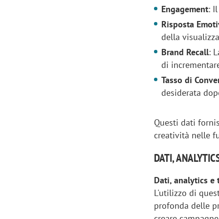
Engagement
: 
Risposta Emoti
della visualizz
Brand Recall
: 
di incrementare
Tasso di Conve
desiderata dopo
Questi dati forni
creatività nelle 
DATI, ANALYTIC
Dati, analytics e
L'utilizzo di que
profonda delle p
creare campagne p