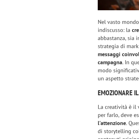
Nel vasto mondo
indiscusso: la
cre
abbastanza, sia 
strategia di mark
messaggi coinvol
campagna
. In qu
modo significati
un aspetto strateg
EMOZIONARE IL
La creatività è i
per farlo, deve e
l'attenzione
. Que
di storytelling c