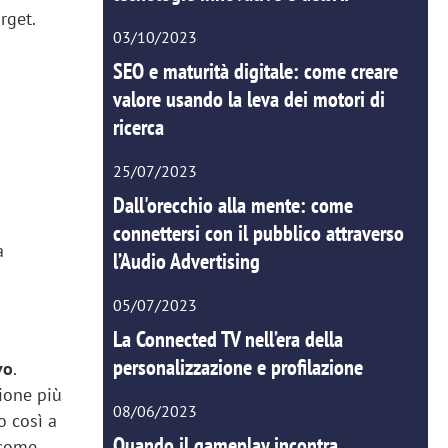
rget.
03/10/2023
SEO e maturità digitale: come creare
valore usando la leva dei motori di
ricerca
25/07/2023
Dall'orecchio alla mente: come
connettersi con il pubblico attraverso
a
l’Audio Advertising
05/07/2023
La Connected TV nell’era della
personalizzazione e profilazione
vo
.
sione più
08/06/2023
o così a
Quando il gameplay incontra
 come