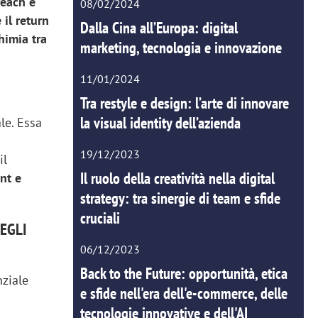
reach e
08/02/2024
 il return
Dalla Cina all’Europa: digital
himia tra
marketing, tecnologia e innovazione
11/01/2024
Tra restyle e design: l’arte di innovare
la visual identity dell’azienda
le. Essa
19/12/2023
il
Il ruolo della creatività nella digital
nt e
strategy: tra sinergie di team e sfide
cruciali
EGLI
06/12/2023
Back to the Future: opportunità, etica
nziale
e sfide nell'era dell'e-commerce, delle
tecnologie innovative e dell'AI