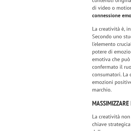
contenuti origina
di video o motion
connessione emot
La creatività è, 
Secondo uno stud
l'elemento crucia
potere di emozio
emotiva che può
confermato il ruo
consumatori. La c
emozioni positiv
marchio.
MASSIMIZZARE I
La creatività no
chiave strategica