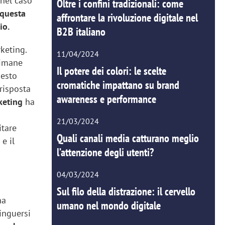
 nel caso
Oltre i confini tradizionali: come
 questa
affrontare la rivoluzione digitale nel
io.
B2B italiano
rketing.
11/04/2024
rimane
Il potere dei colori: le scelte
uesto
cromatiche impattano su brand
risposta
awareness e performance
keting
ha
21/03/2024
itare
Quali canali media catturano meglio
e il
l’attenzione degli utenti?
04/03/2024
Sul filo della distrazione: il cervello
na
umano nel mondo digitale
tinguersi