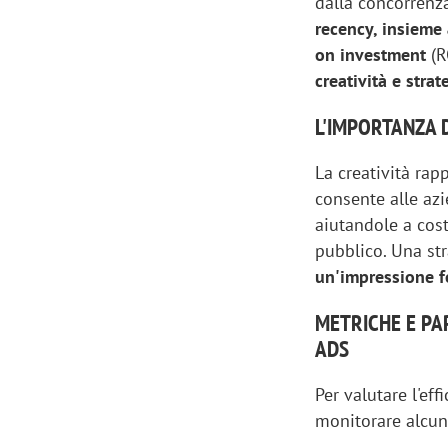
dalla concorrenz
recency, insieme 
on investment
(R
creatività e stra
L'IMPORTANZA 
La creatività ra
consente alle az
aiutandole a cost
pubblico. Una str
un'impressione f
METRICHE E PA
ADS
Per valutare l'ef
monitorare alcune