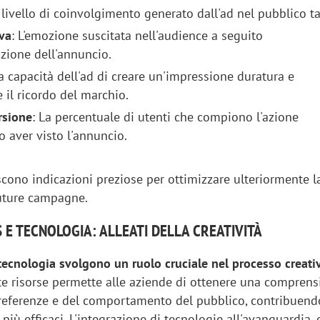
Il livello di coinvolgimento generato dall'ad nel pubblico ta
va
: L'emozione suscitata nell'audience a seguito
azione dell'annuncio.
La capacità dell'ad di creare un'impressione duratura e
 il ricordo del marchio.
rsione
: La percentuale di utenti che compiono l'azione
 aver visto l'annuncio.
scono indicazioni preziose per ottimizzare ulteriormente l
future campagne.
S E TECNOLOGIA: ALLEATI DELLA CREATIVITÀ
 tecnologia svolgono un ruolo cruciale nel processo creati
ste risorse permette alle aziende di ottenere una compren
referenze e del comportamento del pubblico, contribuend
iù efficaci. L'integrazione di tecnologie all'avanguardia,