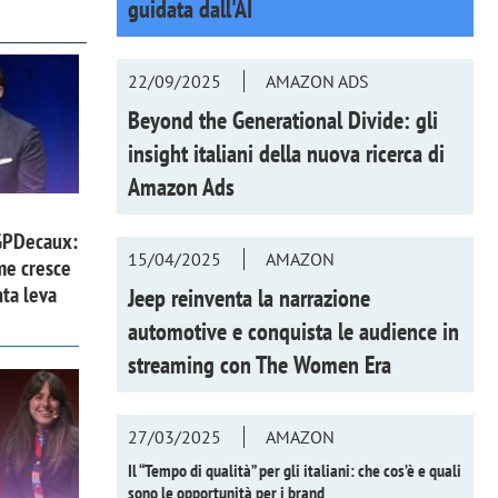
guidata dall'AI
22/09/2025
AMAZON ADS
Beyond the Generational Divide: gli
insight italiani della nuova ricerca di
Amazon Ads
GPDecaux:
15/04/2025
AMAZON
me cresce
nta leva
Jeep reinventa la narrazione
automotive e conquista le audience in
streaming con
The Women Era
27/03/2025
AMAZON
Il “Tempo di qualità” per gli italiani: che cos’è e quali
sono le opportunità per i brand