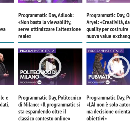
Programmatic Day, Adlook:
Programmatic Day, O
«Non basta la viewability,
Aryel: «Creatività, d
ova
serve ottimizzare l’attenzione
quality per costruire
reale»
nuova value exchan
PROGRAMMATIC ITALIA
PROGRAMMATIC ITALIA
le e
Programmatic Day, Politecnico
Programmatic Day, P
iora di Deloitte Digital:
Ricerche di mercato. Neri,
dati,
di Milano: «Il programmatic si
«L’AI non è solo aut
ità resta centrale, l’AI deve
Doxa: «Non basta più desc
sta espandendo oltre il
ma decisione orienta
e il talento»
fenomeni: bisogna compre
classico contesto online»
obiettivi»
tradurli in azioni»