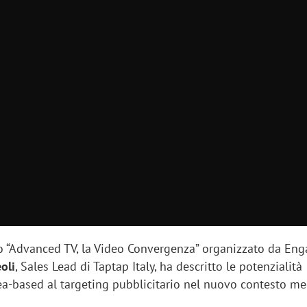
to “Advanced TV, la Video Convergenza” organizzato da Eng
oli
, Sales Lead di Taptap Italy, ha descritto le potenzialità
ea-based al targeting pubblicitario nel nuovo contesto me