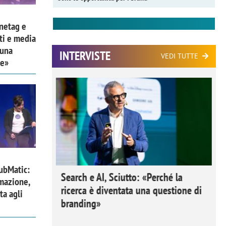
netag e
ati e media
 una
INTERVISTE
VEDI TUTTE
ge»
ubMatic:
 Ipsos
Search e AI, Sciutto: «Perché la
omazione,
rivere i
ricerca è diventata una questione di
ta agli
nderli e
branding»