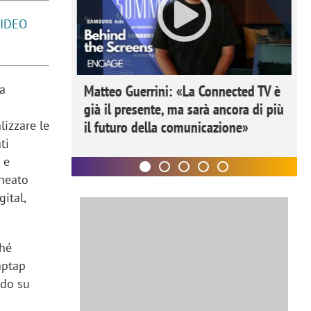
VIDEO
ome la
Matteo Guerrini: «La Connected TV è
za
nare lo
già il presente, ma sarà ancora di più
il futuro della comunicazione»
lizzare le
ti
 e
ineato
ital,
ché
aptap
ndo su