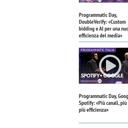
Programmatic Day,
DoubleVerify: «Custom
bidding e AI per una nu
efficienza del media»
PROGRAMMATIC ITALIA
Programmatic Day, Goog
Scazz, quando un'agenzia di
Emanuele V
Spotify: «Più canali, più 
comunicazione crea un brand food:
«La creativ
più efficienza»
«Marketing e prodotto devono
amplificar
crescere insieme»