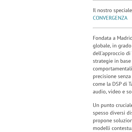
Il nostro special
CONVERGENZA
Manassero, Samsung Ads: «Con Total
Perez, Sam
Fondata a Madri
View la reach della CTV diventa
mercato st
globale, in grado
finalmente misurabile»
crescere»
dell'approccio di
strategie in bas
comportamentali 
precisione senza 
come la DSP di Ta
audio, video e so
Un punto crucial
spesso diversi di
propone soluzioni
modelli contestua