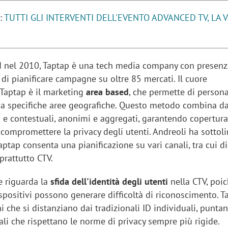
e:
TUTTI GLI INTERVENTI DELL'EVENTO ADVANCED TV, LA 
sung Ads: «L'Italia è un
Networking agli eventi: c
d nel 2010, Taptap è una tech media company con presen
rategico e continuerà a
startup Kicè punta a elimi
 di pianificare campagne su oltre 85 mercati. Il cuore
"spreco di relazioni"
 Taptap è il marketing
area based
, che permette di persona
e a specifiche aree geografiche. Questo metodo combina da
e contestuali, anonimi e aggregati, garantendo copertura
compromettere la privacy degli utenti. Andreoli ha sottol
ptap consenta una pianificazione su vari canali, tra cui dig
prattutto CTV.
e riguarda la
sfida dell'identità degli utenti
nella CTV, poi
spositivi possono generare difficoltà di riconoscimento. T
 che si distanziano dai tradizionali ID individuali, punta
li che rispettano le norme di privacy sempre più rigide.