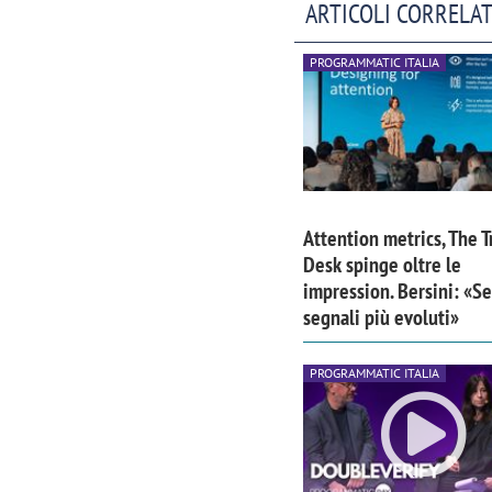
ARTICOLI CORRELAT
PROGRAMMATIC ITALIA
Attention metrics, The T
Desk spinge oltre le
impression. Bersini: «S
segnali più evoluti»
PROGRAMMATIC ITALIA