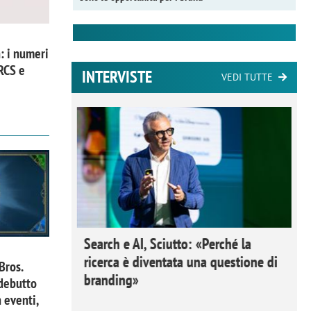
: i numeri
 RCS e
INTERVISTE
VEDI TUTTE
 Ipsos
Search e AI, Sciutto: «Perché la
rivere i
ricerca è diventata una questione di
Bros.
nderli e
branding»
 debutto
 eventi,