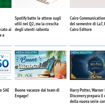
Spotify batte le attese sugli
Cairo Communication
utili nel Q2, ma la crescita
del semestre di La7,
cato ai
degli utenti rallenta
Cairo Editore
a a
MEDIA INDUSTRY
MEDIA INDUSTRY
iora di Deloitte Digital:
Ricerche di mercato. Neri,
ità resta centrale, l’AI deve
Doxa: «Non basta più desc
po SAE
Buone vacanze dal team di
Harry Potter, Warner 
e il talento»
fenomeni: bisogna compre
Engage!
Discovery prepara il
tradurli in azioni»
della nuova serie con