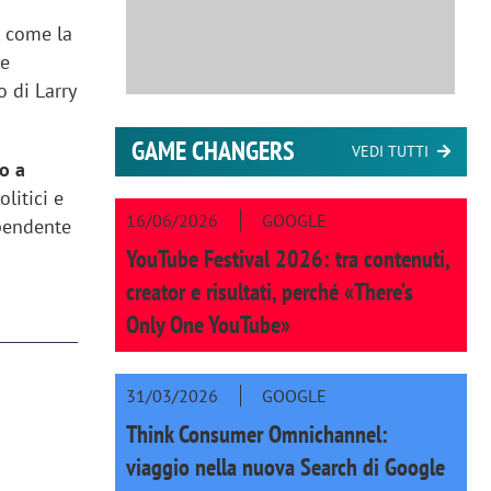
, come la
he
 di Larry
GAME CHANGERS
VEDI TUTTI
o a
litici e
16/06/2026
GOOGLE
ipendente
YouTube Festival 2026: tra contenuti,
creator e risultati, perché «There’s
Only One YouTube»
31/03/2026
GOOGLE
Think Consumer Omnichannel:
viaggio nella nuova Search di Google