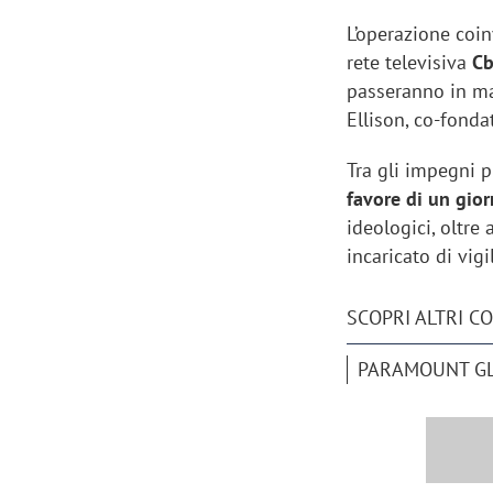
L’operazione coin
rete televisiva
C
passeranno in man
Ellison, co-fonda
Tra gli impegni p
favore di un gio
ideologici, oltre 
incaricato di vigi
SCOPRI ALTRI C
PARAMOUNT G