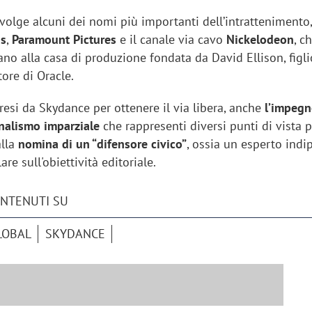
volge alcuni dei nomi più importanti dell’intrattenimento
bs
,
Paramount Pictures
e il canale via cavo
Nickelodeon
, c
o alla casa di produzione fondata da David Ellison, figlio
tore di Oracle.
resi da Skydance per ottenere il via libera, anche
l’impegn
rnalismo imparziale
che rappresenti diversi punti di vista po
alla
nomina di un “difensore civico”
, ossia un esperto ind
lare sull'obiettività editoriale.
ONTENUTI SU
LOBAL
SKYDANCE