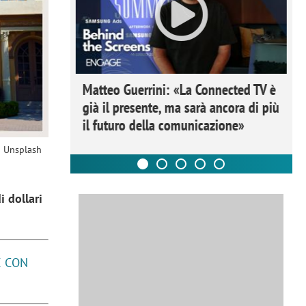
ome la
Matteo Guerrini: «La Connected TV è
nare lo
già il presente, ma sarà ancora di più
il futuro della comunicazione»
u Unsplash
i dollari
E CON