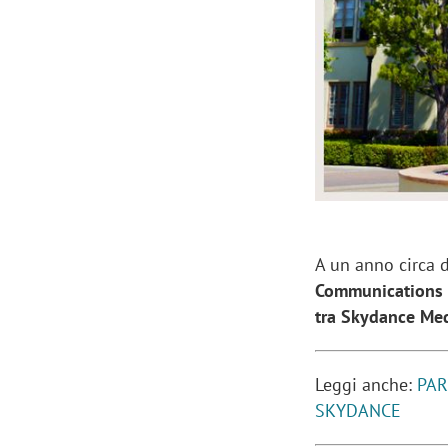
Manassero, Samsung Ads: «Con Total
Perez, Sam
View la reach della CTV diventa
mercato st
finalmente misurabile»
crescere»
A un anno circa d
Communications
tra Skydance Me
Leggi anche:
PAR
SKYDANCE