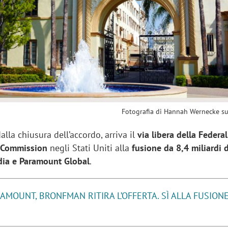
sung Ads: «L'Italia è un
Networking agli eventi: c
rategico e continuerà a
startup Kicè punta a elimi
"spreco di relazioni"
Fotografia di Hannah Wernecke s
alla chiusura dell’accordo, arriva il
via libera della Federal
 Commission
negli Stati Uniti alla
fusione da 8,4 miliardi d
dia e Paramount Global
.
AMOUNT, BRONFMAN RITIRA L’OFFERTA. SÌ ALLA FUSION