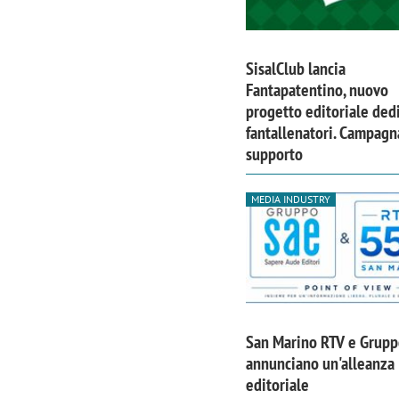
SisalClub lancia
Fantapatentino, nuovo
progetto editoriale dedi
fantallenatori. Campagn
supporto
MEDIA INDUSTRY
Scazz, quando un'agenzia di
Emanuele V
comunicazione crea un brand food:
«La creativ
San Marino RTV e Grup
«Marketing e prodotto devono
amplificar
annunciano un'alleanza
crescere insieme»
editoriale