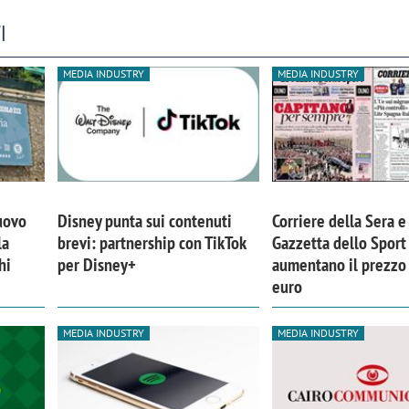
I
MEDIA INDUSTRY
MEDIA INDUSTRY
nuovo
Disney punta sui contenuti
Corriere della Sera e
la
brevi: partnership con TikTok
Gazzetta dello Sport
hi
per Disney+
aumentano il prezzo
euro
MEDIA INDUSTRY
MEDIA INDUSTRY