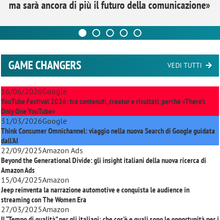
ma sarà ancora di più il futuro della comunicazione»
GAME CHANGERS
VEDI TUTTI
16/06/2026
Google
YouTube Festival 2026: tra contenuti, creator e risultati, perché «There’s
Only One YouTube»
31/03/2026
Google
Think Consumer Omnichannel: viaggio nella nuova Search di Google guidata
dall'AI
22/09/2025
Amazon Ads
Beyond the Generational Divide: gli insight italiani della nuova ricerca di
Amazon Ads
15/04/2025
Amazon
Jeep reinventa la narrazione automotive e conquista le audience in
streaming con
The Women Era
27/03/2025
Amazon
Il “Tempo di qualità” per gli italiani: che cos’è e quali sono le opportunità per i