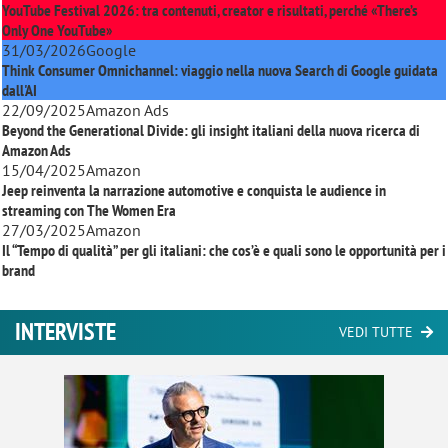
YouTube Festival 2026: tra contenuti, creator e risultati, perché «There’s
Only One YouTube»
31/03/2026
Google
Think Consumer Omnichannel: viaggio nella nuova Search di Google guidata
dall'AI
22/09/2025
Amazon Ads
Beyond the Generational Divide: gli insight italiani della nuova ricerca di
Amazon Ads
15/04/2025
Amazon
Jeep reinventa la narrazione automotive e conquista le audience in
streaming con
The Women Era
27/03/2025
Amazon
Il “Tempo di qualità” per gli italiani: che cos’è e quali sono le opportunità per i
brand
INTERVISTE
VEDI TUTTE