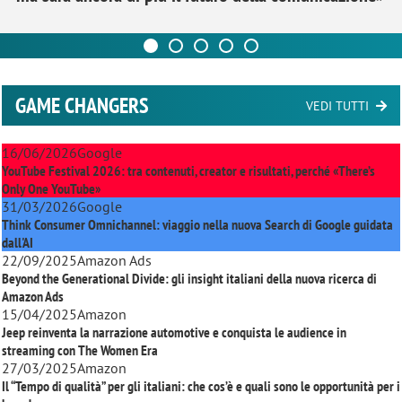
GAME CHANGERS
VEDI TUTTI
16/06/2026
Google
YouTube Festival 2026: tra contenuti, creator e risultati, perché «There’s
Only One YouTube»
31/03/2026
Google
Think Consumer Omnichannel: viaggio nella nuova Search di Google guidata
dall'AI
22/09/2025
Amazon Ads
Beyond the Generational Divide: gli insight italiani della nuova ricerca di
Amazon Ads
15/04/2025
Amazon
Jeep reinventa la narrazione automotive e conquista le audience in
streaming con
The Women Era
27/03/2025
Amazon
Il “Tempo di qualità” per gli italiani: che cos’è e quali sono le opportunità per i