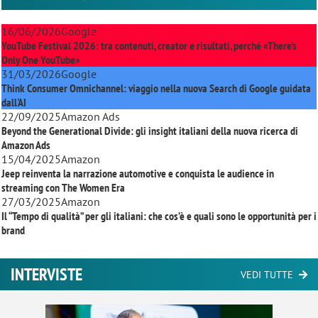
16/06/2026
Google
YouTube Festival 2026: tra contenuti, creator e risultati, perché «There’s
Only One YouTube»
31/03/2026
Google
Think Consumer Omnichannel: viaggio nella nuova Search di Google guidata
dall'AI
22/09/2025
Amazon Ads
Beyond the Generational Divide: gli insight italiani della nuova ricerca di
Amazon Ads
15/04/2025
Amazon
Jeep reinventa la narrazione automotive e conquista le audience in
streaming con
The Women Era
27/03/2025
Amazon
Il “Tempo di qualità” per gli italiani: che cos’è e quali sono le opportunità per i
brand
INTERVISTE
VEDI TUTTE