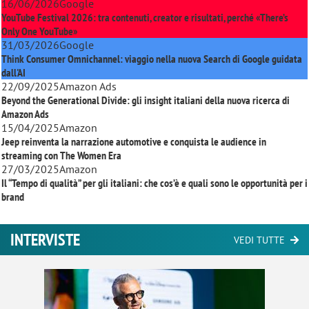
16/06/2026
Google
YouTube Festival 2026: tra contenuti, creator e risultati, perché «There’s
Only One YouTube»
31/03/2026
Google
Think Consumer Omnichannel: viaggio nella nuova Search di Google guidata
dall'AI
22/09/2025
Amazon Ads
Beyond the Generational Divide: gli insight italiani della nuova ricerca di
Amazon Ads
15/04/2025
Amazon
Jeep reinventa la narrazione automotive e conquista le audience in
streaming con
The Women Era
27/03/2025
Amazon
Il “Tempo di qualità” per gli italiani: che cos’è e quali sono le opportunità per i
brand
INTERVISTE
VEDI TUTTE