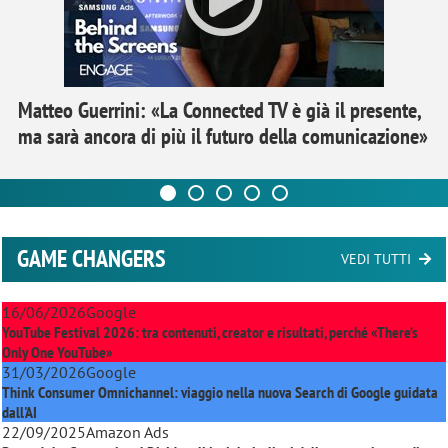
Matteo Guerrini: «La Connected TV è già il presente,
ma sarà ancora di più il futuro della comunicazione»
GAME CHANGERS
VEDI TUTTI
16/06/2026
Google
YouTube Festival 2026: tra contenuti, creator e risultati, perché «There’s
Only One YouTube»
31/03/2026
Google
Think Consumer Omnichannel: viaggio nella nuova Search di Google guidata
dall'AI
22/09/2025
Amazon Ads