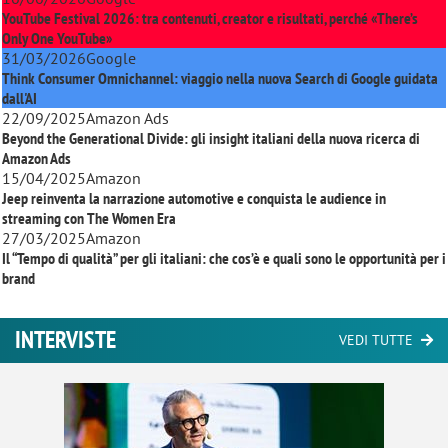
YouTube Festival 2026: tra contenuti, creator e risultati, perché «There’s
Only One YouTube»
31/03/2026
Google
Think Consumer Omnichannel: viaggio nella nuova Search di Google guidata
dall'AI
22/09/2025
Amazon Ads
Beyond the Generational Divide: gli insight italiani della nuova ricerca di
Amazon Ads
15/04/2025
Amazon
Jeep reinventa la narrazione automotive e conquista le audience in
streaming con
The Women Era
27/03/2025
Amazon
Il “Tempo di qualità” per gli italiani: che cos’è e quali sono le opportunità per i
brand
INTERVISTE
VEDI TUTTE