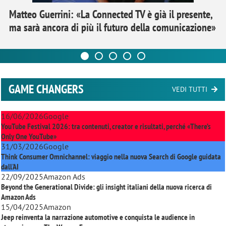
Matteo Guerrini: «La Connected TV è già il presente,
ma sarà ancora di più il futuro della comunicazione»
GAME CHANGERS
VEDI TUTTI
16/06/2026
Google
YouTube Festival 2026: tra contenuti, creator e risultati, perché «There’s
Only One YouTube»
31/03/2026
Google
Think Consumer Omnichannel: viaggio nella nuova Search di Google guidata
dall'AI
22/09/2025
Amazon Ads
Beyond the Generational Divide: gli insight italiani della nuova ricerca di
Amazon Ads
15/04/2025
Amazon
Jeep reinventa la narrazione automotive e conquista le audience in