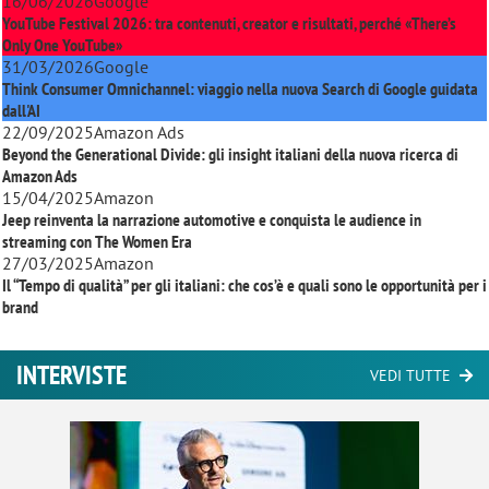
16/06/2026
Google
YouTube Festival 2026: tra contenuti, creator e risultati, perché «There’s
Only One YouTube»
31/03/2026
Google
Think Consumer Omnichannel: viaggio nella nuova Search di Google guidata
dall'AI
22/09/2025
Amazon Ads
Beyond the Generational Divide: gli insight italiani della nuova ricerca di
Amazon Ads
15/04/2025
Amazon
Jeep reinventa la narrazione automotive e conquista le audience in
streaming con
The Women Era
27/03/2025
Amazon
Il “Tempo di qualità” per gli italiani: che cos’è e quali sono le opportunità per i
brand
INTERVISTE
VEDI TUTTE