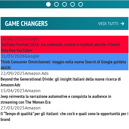
GAME CHANGERS
VEDI TUTTI
16/06/2026
Google
YouTube Festival 2026: tra contenuti, creator e risultati, perché «There’s
Only One YouTube»
31/03/2026
Google
Think Consumer Omnichannel: viaggio nella nuova Search di Google guidata
dall'AI
22/09/2025
Amazon Ads
Beyond the Generational Divide: gli insight italiani della nuova ricerca di
Amazon Ads
15/04/2025
Amazon
Jeep reinventa la narrazione automotive e conquista le audience in
streaming con
The Women Era
27/03/2025
Amazon
Il “Tempo di qualità” per gli italiani: che cos’è e quali sono le opportunità per i
brand