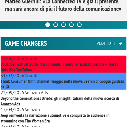
Matteo Guerrini: «La Connected TV è già il presente,
ma sarà ancora di più il futuro della comunicazione»
GAME CHANGERS
VEDI TUTTI
16/06/2026
Google
YouTube Festival 2026: tra contenuti, creator e risultati, perché «There’s
Only One YouTube»
31/03/2026
Google
Think Consumer Omnichannel: viaggio nella nuova Search di Google guidata
dall'AI
22/09/2025
Amazon Ads
Beyond the Generational Divide: gli insight italiani della nuova ricerca di
Amazon Ads
15/04/2025
Amazon
Jeep reinventa la narrazione automotive e conquista le audience in
streaming con
The Women Era
27/03/2025
Amazon