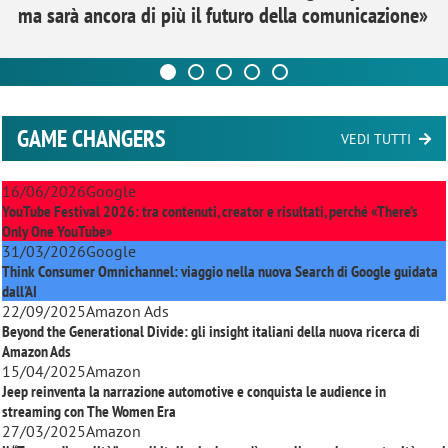
ma sarà ancora di più il futuro della comunicazione»
GAME CHANGERS
VEDI TUTTI
16/06/2026
Google
YouTube Festival 2026: tra contenuti, creator e risultati, perché «There’s
Only One YouTube»
31/03/2026
Google
Think Consumer Omnichannel: viaggio nella nuova Search di Google guidata
dall'AI
22/09/2025
Amazon Ads
Beyond the Generational Divide: gli insight italiani della nuova ricerca di
Amazon Ads
15/04/2025
Amazon
Jeep reinventa la narrazione automotive e conquista le audience in
streaming con
The Women Era
27/03/2025
Amazon