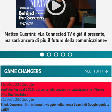
Matteo Guerrini: «La Connected TV è già il presente,
ma sarà ancora di più il futuro della comunicazione»
GAME CHANGERS
VEDI TUTTI
16/06/2026
Google
YouTube Festival 2026: tra contenuti, creator e risultati, perché «There’s
Only One YouTube»
31/03/2026
Google
Think Consumer Omnichannel: viaggio nella nuova Search di Google guidata
dall'AI