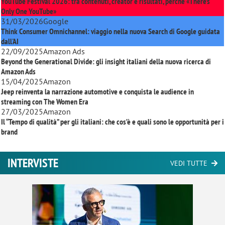
YouTube Festival 2026: tra contenuti, creator e risultati, perché «There’s
Only One YouTube»
31/03/2026
Google
Think Consumer Omnichannel: viaggio nella nuova Search di Google guidata
dall'AI
22/09/2025
Amazon Ads
Beyond the Generational Divide: gli insight italiani della nuova ricerca di
Amazon Ads
15/04/2025
Amazon
Jeep reinventa la narrazione automotive e conquista le audience in
streaming con
The Women Era
27/03/2025
Amazon
Il “Tempo di qualità” per gli italiani: che cos’è e quali sono le opportunità per i
brand
INTERVISTE
VEDI TUTTE