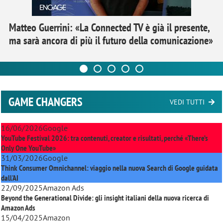
Matteo Guerrini: «La Connected TV è già il presente,
ma sarà ancora di più il futuro della comunicazione»
GAME CHANGERS
VEDI TUTTI
16/06/2026
Google
YouTube Festival 2026: tra contenuti, creator e risultati, perché «There’s
Only One YouTube»
31/03/2026
Google
Think Consumer Omnichannel: viaggio nella nuova Search di Google guidata
dall'AI
22/09/2025
Amazon Ads
Beyond the Generational Divide: gli insight italiani della nuova ricerca di
Amazon Ads
15/04/2025
Amazon