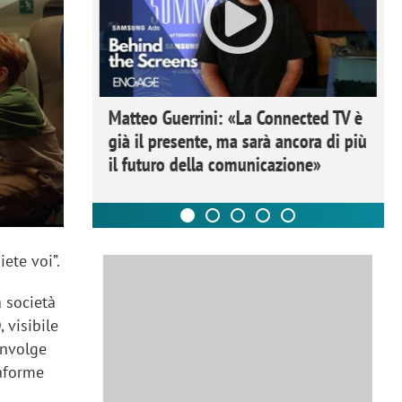
ome la
Matteo Guerrini: «La Connected TV è
nare lo
già il presente, ma sarà ancora di più
il futuro della comunicazione»
ete voi”.
la società
 visibile
nvolge
taforme