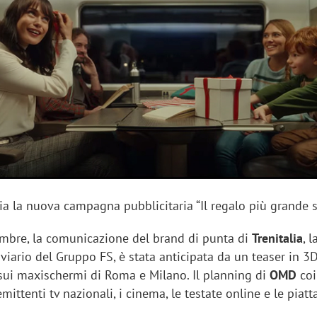
sung Ads: «L'Italia è un
Networking agli eventi: c
rategico e continuerà a
startup Kicè punta a elimi
"spreco di relazioni"
ia la nuova campagna pubblicitaria “Il regalo più grande si
cembre, la comunicazione del brand di punta di
Trenitalia
, 
oviario del Gruppo FS, è stata anticipata da un teaser in 3D,
sui maxischermi di Roma e Milano. Il planning di
OMD
coi
emittenti tv nazionali, i cinema, le testate online e le piat