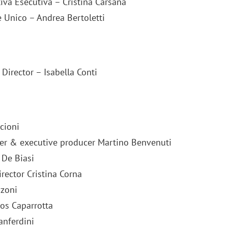
iva Esecutiva – Cristina Carsana
 Unico – Andrea Bertoletti
Director – Isabella Conti
cioni
er & executive producer Martino Benvenuti
 De Biasi
irector Cristina Corna
iora di Deloitte Digital:
Ricerche di mercato. Neri,
zoni
ità resta centrale, l’AI deve
Doxa: «Non basta più desc
e il talento»
fenomeni: bisogna compre
os Caparrotta
tradurli in azioni»
anferdini