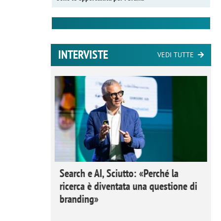
INTERVISTE
VEDI TUTTE
 Ipsos
Search e AI, Sciutto: «Perché la
rivere i
ricerca è diventata una questione di
nderli e
branding»