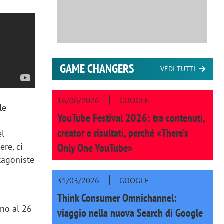
GAME CHANGERS
VEDI TUTTI
16/06/2026
GOOGLE
le
YouTube Festival 2026: tra contenuti,
creator e risultati, perché «There’s
el
Only One YouTube»
ere, ci
otagoniste
31/03/2026
GOOGLE
Think Consumer Omnichannel:
ino al 26
viaggio nella nuova Search di Google