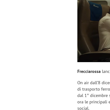
Manassero, Samsung Ads: «Con Total
Perez, Sam
View la reach della CTV diventa
mercato st
finalmente misurabile»
crescere»
Frecciarossa
lanc
On air dall’8 di
di trasporto ferr
dal 1° dicembre 
ora le principali 
social.