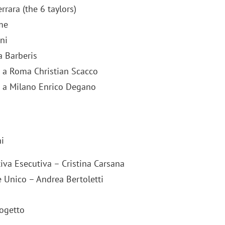
rrara (the 6 taylors)
me
ni
a Barberis
e a Roma Christian Scacco
e a Milano Enrico Degano
i
iva Esecutiva – Cristina Carsana
 Unico – Andrea Bertoletti
rogetto