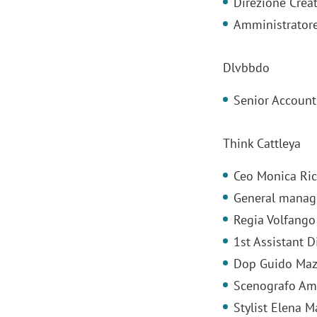
Direzione Creat
Amministratore
Dlvbbdo
Senior Account 
Think Cattleya
Ceo Monica Ric
General manag
Regia Volfango
1st Assistant D
Scazz, quando un'agenzia di
Emanuele V
Dop Guido Maz
comunicazione crea un brand food:
«La creativ
«Marketing e prodotto devono
amplificar
Scenografo Am
crescere insieme»
Stylist Elena M