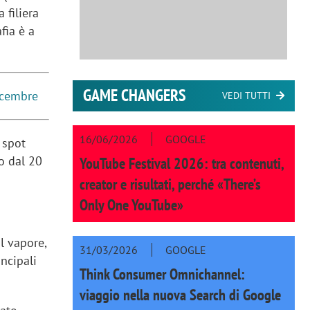
 filiera
fia è a
GAME CHANGERS
dicembre
VEDI TUTTI
16/06/2026
GOOGLE
 spot
o dal 20
YouTube Festival 2026: tra contenuti,
creator e risultati, perché «There’s
Only One YouTube»
l vapore,
31/03/2026
GOOGLE
ncipali
Think Consumer Omnichannel:
viaggio nella nuova Search di Google