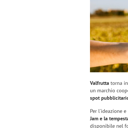
Manassero, Samsung Ads: «Con Total
Perez, Sam
View la reach della CTV diventa
mercato st
finalmente misurabile»
crescere»
Valfrutta
torna in
un marchio coopera
spot pubblicitari
Per l'ideazione e
Jam e la tempest
disponibile nel f