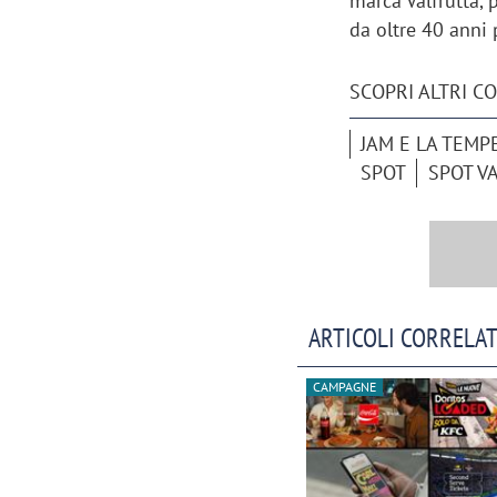
marca Valfrutta, 
da oltre 40 anni 
SCOPRI ALTRI C
JAM E LA TEMP
SPOT
SPOT V
ARTICOLI CORRELAT
Scazz, quando un'agenzia di
Emanuele V
CAMPAGNE
comunicazione crea un brand food:
«La creativ
«Marketing e prodotto devono
amplificar
crescere insieme»