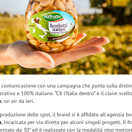
sung Ads: «L'Italia è un
Networking agli eventi: c
rategico e continuerà a
startup Kicè punta a elimi
"spreco di relazioni"
 comunicazione con una campagna che punta sulla distint
tivo e 100% italiano. “C’è l’Italia dentro” è il claim scelt
o
, on air da ieri.
 produzione dello spot, il brand si è affidato all'agenzia 
a
, incaricata per via diretta per alcuni singoli progetti. Il f
ormato da 30’’ ed è realizzato con la modalità stop motion