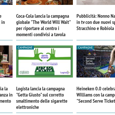
e
Coca-Cola lancia la campagna
Pubblicità: Nonno Na
 in
globale "The World Will Wait"
in tv con due nuovi s
per riportare al centro i
Stracchino e Robiola
momenti condivisi a tavola
CAMPAGNE
CAMPAGNE
ia la
Logista lancia la campagna
Heineken 0.0 celebr
anza in
"Getta Giusto" sul corretto
Williams con la cam
imento
smaltimento delle sigarette
"Second Serve Ticke
elettroniche