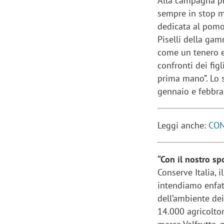
Alla campagna pri
sempre in stop mo
dedicata al pomod
Piselli della gam
come un tenero e
confronti dei figl
prima mano”. Lo 
gennaio e febbra
Leggi anche:
CON
“Con il nostro sp
Conserve Italia, 
intendiamo enfati
dell’ambiente dei
14.000 agricoltor