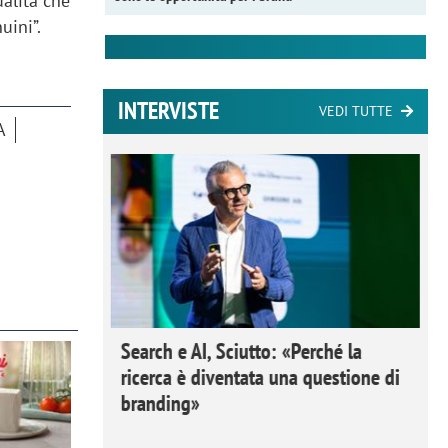
ualità che
uini”.
INTERVISTE
VEDI TUTTE
A
 Ipsos
Search e AI, Sciutto: «Perché la
rivere i
ricerca è diventata una questione di
nderli e
branding»