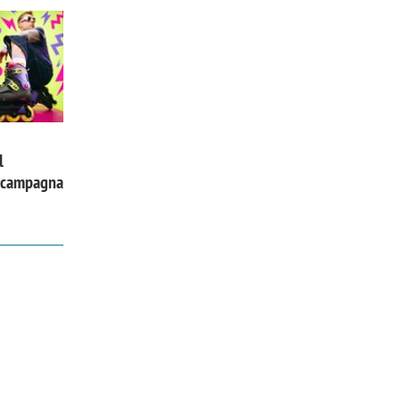
l
a campagna