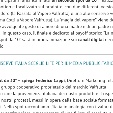
ncipale si affianca infatti
un secondo spot da 10”
, realiz
tion e focalizzato sul prodotto, con due differenti versio
oro (la Passata al Vapore Valfrutta) e una alle conserve ve
ma Cotti a Vapore Valfrutta). La “magia del vapore” viene d
 avvolgente gesto di amore di una madre e di un padre n
i. In questo caso, il finale è dedicato al payoff storico “La 
spot da 10’’ sarà in programmazione sui
canali digital
nei 
io.
SERVE ITALIA SCEGLIE LIFE PER IL MEDIA PUBBLICITARI
ot da 30’’ – spiega Federico Cappi
, Direttore Marketing reta
il gruppo cooperativo proprietario del marchio Valfrutta –
zzare la provenienza italiana dei nostri prodotti e il rispe
 nostri processi, messi in opera dalla base sociale format
i. Nello spot raccontiamo l’Italia in analogia con i valori d