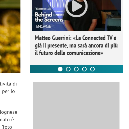
ome la
Matteo Guerrini: «La Connected TV è
nare lo
già il presente, ma sarà ancora di più
il futuro della comunicazione»
ività di
o per lo
bolognese
imato è
 (foto