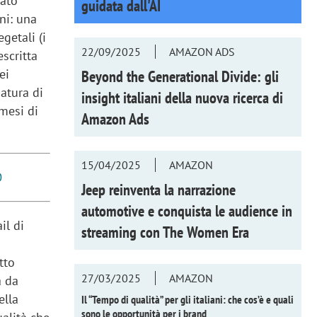
zato
guidata dall'AI
ni: una
getali (i
22/09/2025
AMAZON ADS
escritta
ei
Beyond the Generational Divide: gli
natura di
insight italiani della nuova ricerca di
mesi di
Amazon Ads
15/04/2025
AMAZON
O
Jeep reinventa la narrazione
automotive e conquista le audience in
il di
streaming con
The Women Era
tto
27/03/2025
AMAZON
a da
ella
Il “Tempo di qualità” per gli italiani: che cos’è e quali
sono le opportunità per i brand