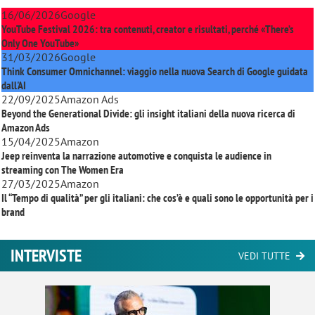
16/06/2026
Google
YouTube Festival 2026: tra contenuti, creator e risultati, perché «There’s
Only One YouTube»
31/03/2026
Google
Think Consumer Omnichannel: viaggio nella nuova Search di Google guidata
dall'AI
22/09/2025
Amazon Ads
Beyond the Generational Divide: gli insight italiani della nuova ricerca di
Amazon Ads
15/04/2025
Amazon
Jeep reinventa la narrazione automotive e conquista le audience in
streaming con
The Women Era
27/03/2025
Amazon
Il “Tempo di qualità” per gli italiani: che cos’è e quali sono le opportunità per i
brand
INTERVISTE
VEDI TUTTE