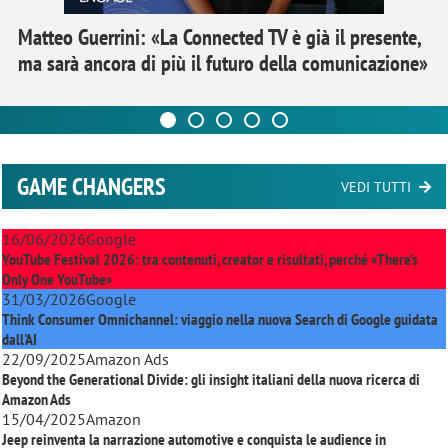
Matteo Guerrini: «La Connected TV è già il presente,
ma sarà ancora di più il futuro della comunicazione»
GAME CHANGERS
VEDI TUTTI
16/06/2026
Google
YouTube Festival 2026: tra contenuti, creator e risultati, perché «There’s
Only One YouTube»
31/03/2026
Google
Think Consumer Omnichannel: viaggio nella nuova Search di Google guidata
dall'AI
22/09/2025
Amazon Ads
Beyond the Generational Divide: gli insight italiani della nuova ricerca di
Amazon Ads
15/04/2025
Amazon
Jeep reinventa la narrazione automotive e conquista le audience in