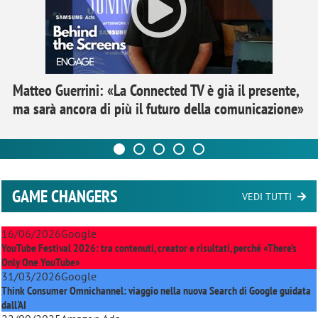
Matteo Guerrini: «La Connected TV è già il presente,
ma sarà ancora di più il futuro della comunicazione»
GAME CHANGERS
VEDI TUTTI
16/06/2026
Google
YouTube Festival 2026: tra contenuti, creator e risultati, perché «There’s
Only One YouTube»
31/03/2026
Google
Think Consumer Omnichannel: viaggio nella nuova Search di Google guidata
dall'AI