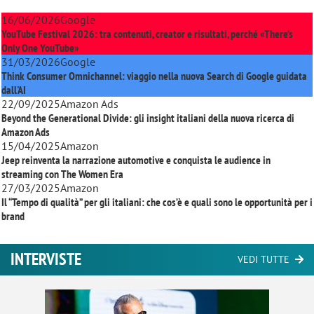
16/06/2026
Google
YouTube Festival 2026: tra contenuti, creator e risultati, perché «There’s
Only One YouTube»
31/03/2026
Google
Think Consumer Omnichannel: viaggio nella nuova Search di Google guidata
dall'AI
22/09/2025
Amazon Ads
Beyond the Generational Divide: gli insight italiani della nuova ricerca di
Amazon Ads
15/04/2025
Amazon
Jeep reinventa la narrazione automotive e conquista le audience in
streaming con
The Women Era
27/03/2025
Amazon
Il “Tempo di qualità” per gli italiani: che cos’è e quali sono le opportunità per i
brand
INTERVISTE
VEDI TUTTE