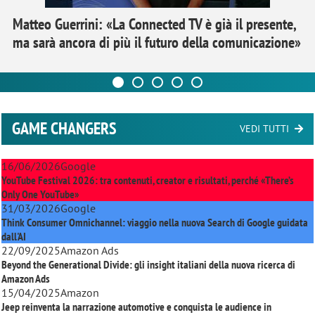
Matteo Guerrini: «La Connected TV è già il presente,
ma sarà ancora di più il futuro della comunicazione»
GAME CHANGERS
VEDI TUTTI
16/06/2026
Google
YouTube Festival 2026: tra contenuti, creator e risultati, perché «There’s
Only One YouTube»
31/03/2026
Google
Think Consumer Omnichannel: viaggio nella nuova Search di Google guidata
dall'AI
22/09/2025
Amazon Ads
Beyond the Generational Divide: gli insight italiani della nuova ricerca di
Amazon Ads
15/04/2025
Amazon
Jeep reinventa la narrazione automotive e conquista le audience in