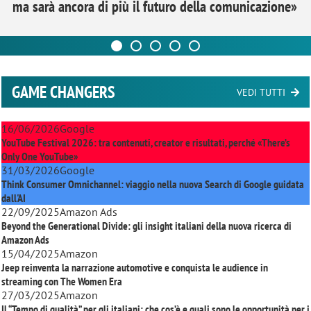
ma sarà ancora di più il futuro della comunicazione»
GAME CHANGERS
VEDI TUTTI
16/06/2026
Google
YouTube Festival 2026: tra contenuti, creator e risultati, perché «There’s
Only One YouTube»
31/03/2026
Google
Think Consumer Omnichannel: viaggio nella nuova Search di Google guidata
dall'AI
22/09/2025
Amazon Ads
Beyond the Generational Divide: gli insight italiani della nuova ricerca di
Amazon Ads
15/04/2025
Amazon
Jeep reinventa la narrazione automotive e conquista le audience in
streaming con
The Women Era
27/03/2025
Amazon
Il “Tempo di qualità” per gli italiani: che cos’è e quali sono le opportunità per i