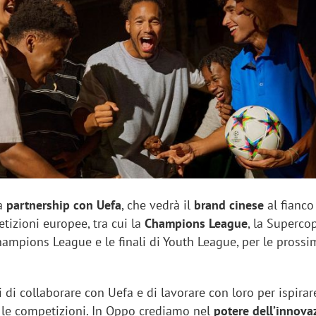
sung Ads: «L'Italia è un
Networking agli eventi: c
rategico e continuerà a
startup Kicè punta a elimi
"spreco di relazioni"
la
partnership con Uefa
, che vedrà il
brand cinese
al fianco
tizioni europee, tra cui la
Champions League
, la Supercop
Champions League e le finali di Youth League, per le pross
 di collaborare con Uefa e di lavorare con loro per ispirare
e le competizioni. In Oppo crediamo nel
potere dell’innova