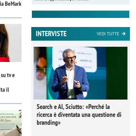
zia BeMark
INTERVISTE
VEDI TUTTE
su tv e
ta il
 Ipsos
Search e AI, Sciutto: «Perché la
rivere i
ricerca è diventata una questione di
nderli e
branding»