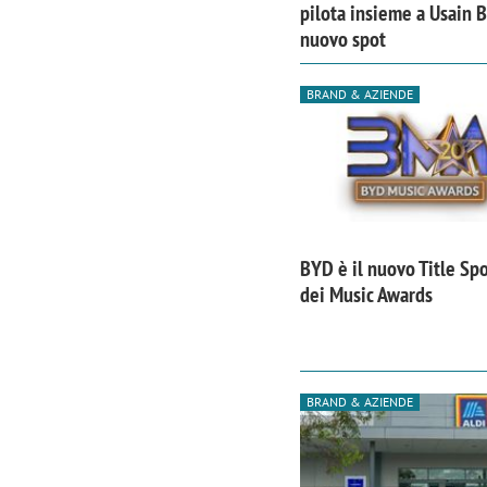
pilota insieme a Usain B
nuovo spot
BRAND & AZIENDE
BYD è il nuovo Title Sp
dei Music Awards
Scazz, quando un'agenzia di
Emanuele V
BRAND & AZIENDE
comunicazione crea un brand food:
«La creativ
«Marketing e prodotto devono
amplificar
crescere insieme»