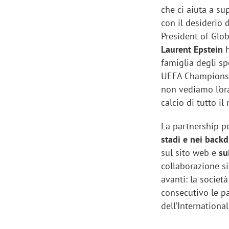
che ci aiuta a su
con il desiderio 
President of Glob
Laurent Epstein
h
famiglia degli s
UEFA Champions L
non vediamo l’ora 
calcio di tutto il
La partnership p
stadi e nei back
sul sito web e
su
collaborazione s
avanti: la societ
consecutivo le p
dell’International