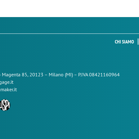
CHI SIAMO
so Magenta 85,
20123 – Milano (MI) – P.IVA 08421160964
age.it
maker.it