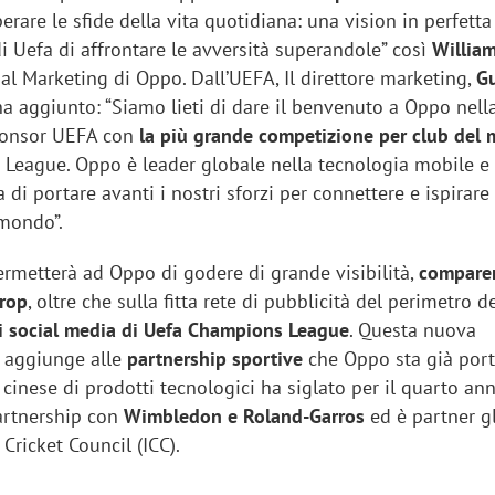
perare le sfide della vita quotidiana: una vision in perfetta
di Uefa di affrontare le avversità superandole” così
William
al Marketing di Oppo. Dall’UEFA, Il direttore marketing,
G
a aggiunto: “Siamo lieti di dare il benvenuto a Oppo nell
ponsor UEFA con
la più grande competizione per club del
eague. Oppo è leader globale nella tecnologia mobile e
di portare avanti i nostri sforzi per connettere e ispirare i
 mondo”.
ermetterà ad Oppo di godere di grande visibilità,
compare
drop
, oltre che sulla fitta rete di pubblicità del perimetro 
i social media di Uefa Champions League
. Questa nuova
i aggiunge alle
partnership sportive
che Oppo sta già por
à cinese di prodotti tecnologici ha siglato per il quarto an
artnership con
Wimbledon e Roland-Garros
ed è partner g
 Cricket Council (ICC).