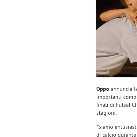
Manassero, Samsung Ads: «Con Total
Perez, Sam
View la reach della CTV diventa
mercato st
finalmente misurabile»
crescere»
Oppo
annuncia 
importanti compe
finali di Futsal 
stagioni.
“Siamo entusiasti
di calcio durant