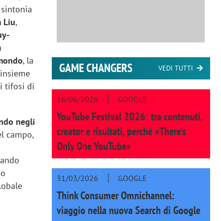
 sintonia
 Liu
,
uy-
a
 mondo
, la
GAME CHANGERS
VEDI TUTTI
 insieme
 tifosi di
16/06/2026
GOOGLE
YouTube Festival 2026: tra contenuti,
ndo negli
creator e risultati, perché «There’s
del campo,
Only One YouTube»
tando
no
31/03/2026
GOOGLE
lobale
Think Consumer Omnichannel:
viaggio nella nuova Search di Google