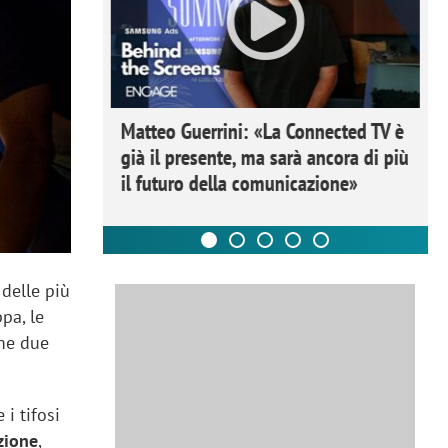
ome la
Matteo Guerrini: «La Connected TV è
nare lo
già il presente, ma sarà ancora di più
il futuro della comunicazione»
 delle più
pa, le
ime due
 i tifosi
zione
,