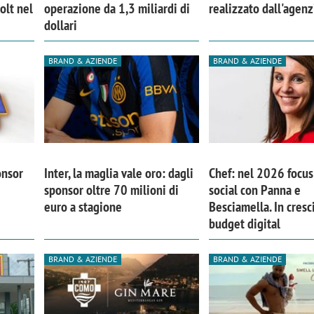
olt nel
operazione da 1,3 miliardi di
realizzato dall'agen
dollari
BRAND & AZIENDE
BRAND & AZIENDE
onsor
Inter, la maglia vale oro: dagli
Chef: nel 2026 focus 
sponsor oltre 70 milioni di
social con Panna e
euro a stagione
Besciamella. In cresci
budget digital
iora di Deloitte Digital:
Ricerche di mercato. Neri,
BRAND & AZIENDE
BRAND & AZIENDE
ità resta centrale, l’AI deve
Doxa: «Non basta più desc
e il talento»
fenomeni: bisogna compre
tradurli in azioni»