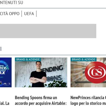
ONTENUTI SU
CITÀ OPPO
UEFA
I
BRAND & AZIENDE
BRAND & AZIENDE
Bending Spoons firma un
NewPrinces rilancia
al. La
accordo per acquisire Airtable:
logo per lo storico m