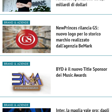
miliardi di dollari
BRAND & AZIENDE
NewPrinces rilancia GS:
nuovo logo per lo storico
marchio realizzato
dall'agenzia BeMark
BRAND & AZIENDE
BYD è il nuovo Title Sponsor
dei Music Awards
BRAND & AZIENDE
Inter, la maglia vale oro: dagli