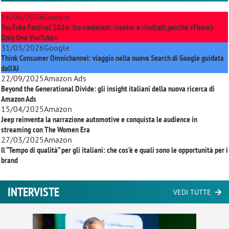
16/06/2026
Google
YouTube Festival 2026: tra contenuti, creator e risultati, perché «There’s
Only One YouTube»
31/03/2026
Google
Think Consumer Omnichannel: viaggio nella nuova Search di Google guidata
dall'AI
22/09/2025
Amazon Ads
Beyond the Generational Divide: gli insight italiani della nuova ricerca di
Amazon Ads
15/04/2025
Amazon
Jeep reinventa la narrazione automotive e conquista le audience in
streaming con
The Women Era
27/03/2025
Amazon
Il “Tempo di qualità” per gli italiani: che cos’è e quali sono le opportunità per i
brand
INTERVISTE
VEDI TUTTE