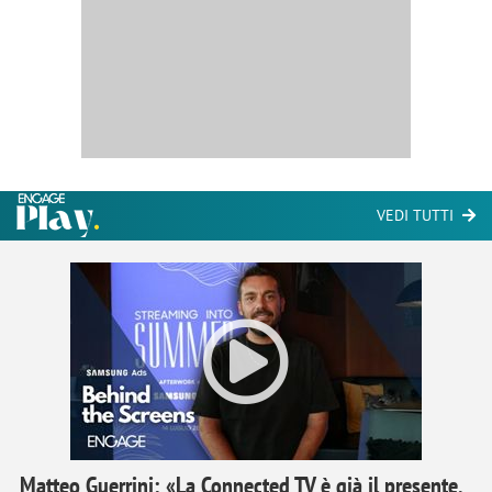
VEDI TUTTI
Matteo Guerrini: «La Connected TV è già il presente,