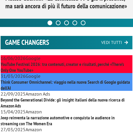
ma sarà ancora di più il futuro della comunicazione»
GAME CHANGERS
VEDI TUTTI
16/06/2026
Google
YouTube Festival 2026: tra contenuti, creator e risultati, perché «There’s
Only One YouTube»
31/03/2026
Google
Think Consumer Omnichannel: viaggio nella nuova Search di Google guidata
dall'AI
22/09/2025
Amazon Ads
Beyond the Generational Divide: gli insight italiani della nuova ricerca di
Amazon Ads
15/04/2025
Amazon
Jeep reinventa la narrazione automotive e conquista le audience in
streaming con
The Women Era
27/03/2025
Amazon