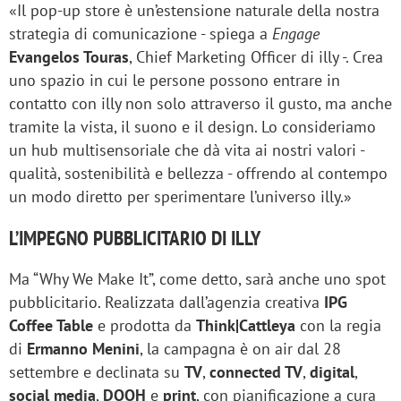
«Il pop-up store è un’estensione naturale della nostra
strategia di comunicazione - spiega a
Engage
Evangelos Touras
, Chief Marketing Officer di illy -. Crea
uno spazio in cui le persone possono entrare in
contatto con illy non solo attraverso il gusto, ma anche
tramite la vista, il suono e il design. Lo consideriamo
un hub multisensoriale che dà vita ai nostri valori -
qualità, sostenibilità e bellezza - offrendo al contempo
un modo diretto per sperimentare l’universo illy.»
L’IMPEGNO PUBBLICITARIO DI ILLY
Ma “Why We Make It”, come detto, sarà anche uno spot
pubblicitario. Realizzata dall’agenzia creativa
IPG
Coffee Table
e prodotta da
Think|Cattleya
con la regia
di
Ermanno Menini
, la campagna è on air dal 28
settembre e declinata su
TV
,
connected TV
,
digital
,
social media
,
DOOH
e
print
, con pianificazione a cura