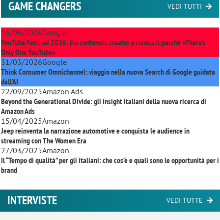
GAME CHANGERS
VEDI TUTTI
16/06/2026
Google
YouTube Festival 2026: tra contenuti, creator e risultati, perché «There’s
Only One YouTube»
31/03/2026
Google
Think Consumer Omnichannel: viaggio nella nuova Search di Google guidata
dall'AI
22/09/2025
Amazon Ads
Beyond the Generational Divide: gli insight italiani della nuova ricerca di
Amazon Ads
15/04/2025
Amazon
Jeep reinventa la narrazione automotive e conquista le audience in
streaming con
The Women Era
27/03/2025
Amazon
Il “Tempo di qualità” per gli italiani: che cos’è e quali sono le opportunità per i
brand
INTERVISTE
VEDI TUTTE