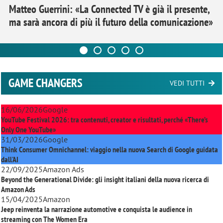
Matteo Guerrini: «La Connected TV è già il presente,
ma sarà ancora di più il futuro della comunicazione»
GAME CHANGERS
VEDI TUTTI
16/06/2026
Google
YouTube Festival 2026: tra contenuti, creator e risultati, perché «There’s
Only One YouTube»
31/03/2026
Google
Think Consumer Omnichannel: viaggio nella nuova Search di Google guidata
dall'AI
22/09/2025
Amazon Ads
Beyond the Generational Divide: gli insight italiani della nuova ricerca di
Amazon Ads
15/04/2025
Amazon
Jeep reinventa la narrazione automotive e conquista le audience in
streaming con
The Women Era