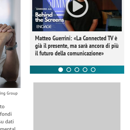
ome la
Matteo Guerrini: «La Connected TV è
nare lo
già il presente, ma sarà ancora di più
il futuro della comunicazione»
ting Group
ito
 fondi
su dati
nmental,