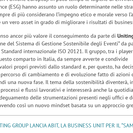
nce (ESG) hanno assunto un ruolo determinante nelle stra
empre di più considerano l’impegno etico e morale verso l
 un vero asset in grado di migliorare i risultati di busines
senso ancor più valore il conseguimento da parte di
Unitin
ione del Sistema di Gestione Sostenibile degli Eventi” da p
Standard internazionale ISO 20121. Il gruppo, tra i player
questo comparto in Italia, da sempre avverte e condivide
valori propri previsti dallo standard e, per questo, ha deci
 percorso di cambiamento e di evoluzione fatto di azioni 
i una nuova fase. Il tema della sostenibilità diventerà, in
i processi e flussi lavorativi e interesserà anche la quotidi
adeguamento delle strumentazioni presenti negli uffici e d
ovendo così un nuovo mindset basata su un approccio gr
TING GROUP LANCIA ABIT, LA BUSINESS UNIT PER IL “SA