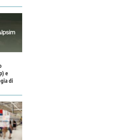
o
p) e
gia di