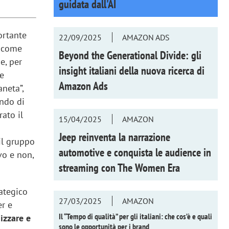
guidata dall'AI
ortante
22/09/2025
AMAZON ADS
ù come
Beyond the Generational Divide: gli
e, per
insight italiani della nuova ricerca di
 e
Amazon Ads
aneta”,
ando di
ato il
15/04/2025
AMAZON
.
Jeep reinventa la narrazione
il gruppo
automotive e conquista le audience in
vo e non,
streaming con
The Women Era
ategico
27/03/2025
AMAZON
er e
Il “Tempo di qualità” per gli italiani: che cos’è e quali
izzare e
sono le opportunità per i brand