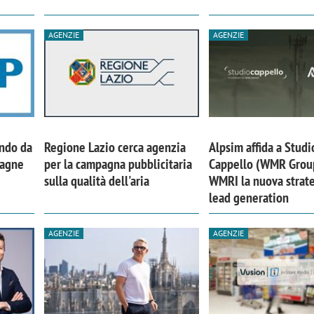
AGENZIE
AGENZIE
ando da
Regione Lazio cerca agenzia
Alpsim affida a Studi
pagne
per la campagna pubblicitaria
Cappello (WMR Grou
sulla qualità dell'aria
WMRI la nuova strate
lead generation
AGENZIE
AGENZIE