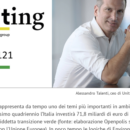
sung Ads: «L'Italia è un
Networking agli eventi: c
rategico e continuerà a
startup Kicè punta a elimi
"spreco di relazioni"
Alessandro Talenti, ceo di Uni
 rappresenta da tempo uno dei temi più importanti in amb
simo quadriennio l’Italia investirà 71,8 miliardi di euro di
iddetta transizione verde (fonte: elaborazione Openpolis 
con l'Unione Europea). In poco tempo le logiche di Enviro