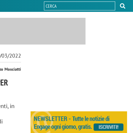
/03/2022
zo Mosciatti
PER
ti, in
di