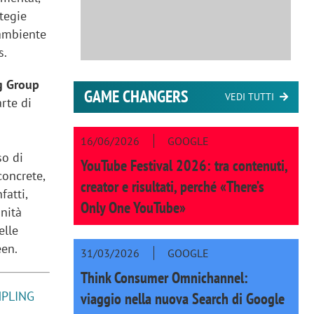
tegie
’ambiente
s.
g Group
GAME CHANGERS
VEDI TUTTI
arte di
16/06/2026
GOOGLE
so di
YouTube Festival 2026: tra contenuti,
concrete,
creator e risultati, perché «There’s
fatti,
Only One YouTube»
anità
elle
een.
31/03/2026
GOOGLE
Think Consumer Omnichannel:
MPLING
viaggio nella nuova Search di Google