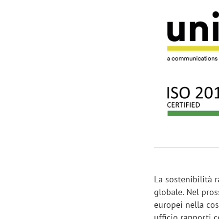
Manassero, Samsung Ads: «Con Total
Perez, Sam
View la reach della CTV diventa
mercato st
finalmente misurabile»
crescere»
La sostenibilità
globale. Nel pros
europei nella cos
ufficio rapporti 