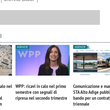
I
AGENZIE
AGENZIE
calo nel
WPP: ricavi in calo nel primo
Comunicazione e mar
semestre con segnali di
STA Alto Adige pubbl
al
ripresa nel secondo trimestre
bando per un contrat
in
triennale