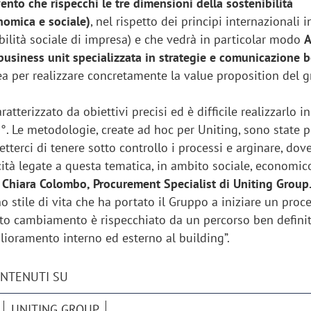
ento che rispecchi le tre dimensioni della sostenibilità
nomica e sociale)
, nel rispetto dei principi internazionali 
bilità sociale di impresa) e che vedrà in particolar modo
A
usiness unit specializzata in strategie e comunicazione 
nea per realizzare concretamente la value proposition del 
ratterizzato da obiettivi precisi ed è difficile realizzarlo 
°. Le metodologie, create ad hoc per Uniting, sono state 
tterci di tenere sotto controllo i processi e arginare, dov
ticità legate a questa tematica, in ambito sociale, economic
e
Chiara Colombo, Procurement Specialist di Uniting Group
no stile di vita che ha portato il Gruppo a iniziare un proc
to cambiamento è rispecchiato da un percorso ben definit
glioramento interno ed esterno al building”.
iora di Deloitte Digital:
Ricerche di mercato. Neri,
ità resta centrale, l’AI deve
Doxa: «Non basta più desc
ONTENUTI SU
e il talento»
fenomeni: bisogna compre
tradurli in azioni»
UNITING GROUP