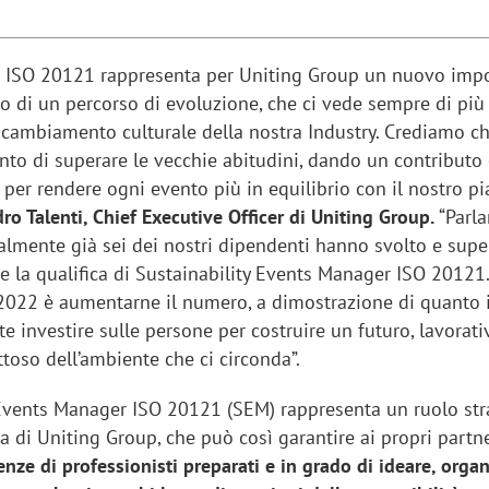
ne ISO 20121 rappresenta per Uniting Group un nuovo imp
rno di un percorso di evoluzione, che ci vede sempre di pi
 cambiamento culturale della nostra Industry. Crediamo ch
ento di superare le vecchie abitudini, dando un contributo
i per rendere ogni evento più in equilibrio con il nostro pi
ro Talenti, Chief Executive Officer di Uniting Group.
“Parl
almente già sei dei nostri dipendenti hanno svolto e super
e la qualifica di Sustainability Events Manager ISO 20121
il 2022 è aumentarne il numero, a dimostrazione di quanto 
e investire sulle persone per costruire un futuro, lavorati
toso dell’ambiente che ci circonda”.
y Events Manager ISO 20121 (SEM) rappresenta un ruolo str
ra di Uniting Group, che può così garantire ai propri partn
nze di professionisti preparati e in grado di ideare, organ