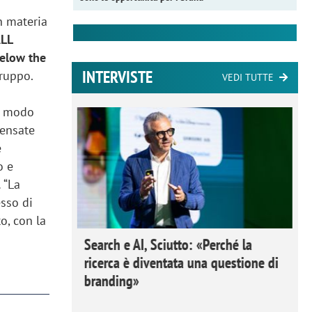
in materia
LL
below the
INTERVISTE
gruppo.
VEDI TUTTE
in modo
pensate
e
o e
.
“La
esso di
o, con la
 Ipsos
Search e AI, Sciutto: «Perché la
rivere i
ricerca è diventata una questione di
nderli e
branding»