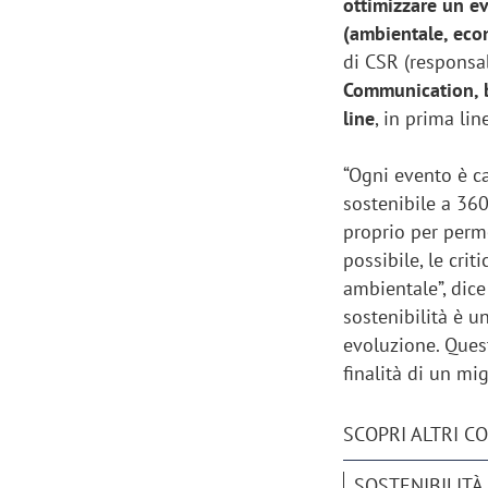
ottimizzare un ev
(ambientale, eco
di CSR (responsa
Communication, b
line
, in prima li
“Ogni evento è ca
sostenibile a 360
proprio per perme
possibile, le cri
ambientale”, dic
sostenibilità è u
evoluzione. Ques
finalità di un mi
Scazz, quando un'agenzia di
Emanuele V
comunicazione crea un brand food:
«La creativ
SCOPRI ALTRI C
«Marketing e prodotto devono
amplificar
crescere insieme»
SOSTENIBILITÀ