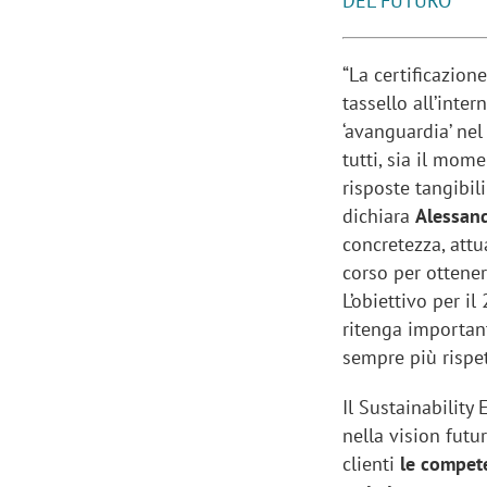
DEL FUTURO”
“La certificazio
tassello all’inte
‘avanguardia’ nel
tutti, sia il mom
risposte tangibil
dichiara
Alessand
concretezza, attu
corso per ottener
L’obiettivo per 
ritenga important
sempre più rispet
Il Sustainabilit
nella vision futu
clienti
le compete