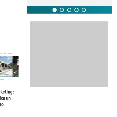
keting:
ica un
to