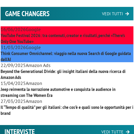
GAME CHANGERS
VEDI TUTTI
16/06/2026
Google
YouTube Festival 2026: tra contenuti, creator e risultati, perché «There’s
Only One YouTube»
31/03/2026
Google
Think Consumer Omnichannel: viaggio nella nuova Search di Google guidata
dall'AI
22/09/2025
Amazon Ads
Beyond the Generational Divide: gli insight italiani della nuova ricerca di
Amazon Ads
15/04/2025
Amazon
Jeep reinventa la narrazione automotive e conquista le audience in
streaming con
The Women Era
27/03/2025
Amazon
Il “Tempo di qualità” per gli italiani: che cos’è e quali sono le opportunità per i
brand
INTERVISTE
VEDI TUTTE