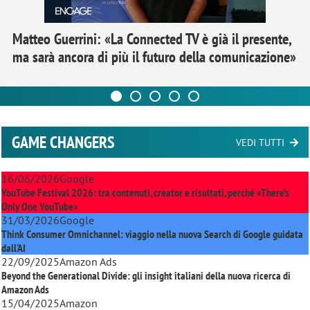
Matteo Guerrini: «La Connected TV è già il presente,
ma sarà ancora di più il futuro della comunicazione»
GAME CHANGERS
VEDI TUTTI
16/06/2026
Google
YouTube Festival 2026: tra contenuti, creator e risultati, perché «There’s
Only One YouTube»
31/03/2026
Google
Think Consumer Omnichannel: viaggio nella nuova Search di Google guidata
dall'AI
22/09/2025
Amazon Ads
Beyond the Generational Divide: gli insight italiani della nuova ricerca di
Amazon Ads
15/04/2025
Amazon