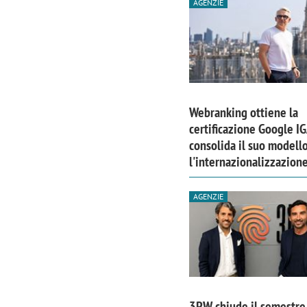
AGENZIE
Webranking ottiene la
certificazione Google I
consolida il suo modell
l'internazionalizzazion
AGENZIE
3PW chiude il semestre