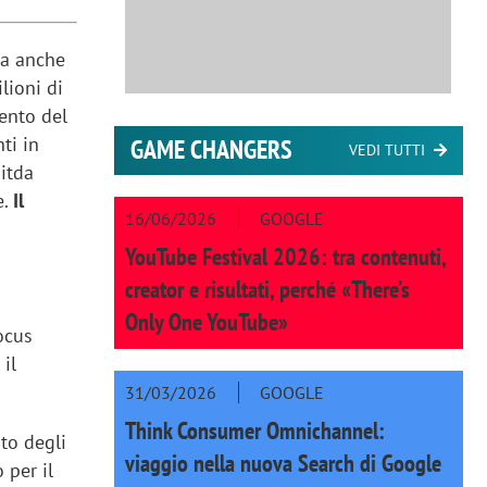
iva anche
lioni di
mento del
ti in
GAME CHANGERS
VEDI TUTTI
ditda
e.
Il
16/06/2026
GOOGLE
YouTube Festival 2026: tra contenuti,
creator e risultati, perché «There’s
Only One YouTube»
focus
 il
31/03/2026
GOOGLE
Think Consumer Omnichannel:
nto degli
viaggio nella nuova Search di Google
 per il