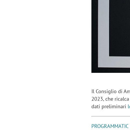
Manassero, Samsung Ads: «Con Total
Perez, Sam
View la reach della CTV diventa
mercato st
finalmente misurabile»
crescere»
Il Consiglio di 
2023, che ricalc
dati preliminari
PROGRAMMATIC D