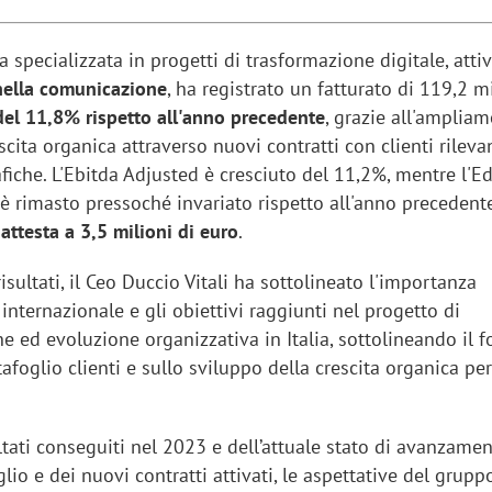
na specializzata in progetti di trasformazione digitale, att
nella comunicazione
, ha registrato
un fatturato di 119,2 mi
del 11,8% rispetto all'anno precedente
, grazie all'amplia
scita organica attraverso nuovi contratti con clienti rilevan
fiche. L'Ebitda Adjusted è cresciuto del 11,2%, mentre l'E
è rimasto pressoché invariato rispetto all'anno precedent
 attesta a 3,5 milioni di euro
.
ultati, il Ceo Duccio Vitali ha sottolineato l'importanza
 internazionale e gli obiettivi raggiunti nel progetto di
ne ed evoluzione organizzativa in Italia, sottolineando il 
afoglio clienti e sullo sviluppo della crescita organica per
ultati conseguiti nel 2023 e dell’attuale stato di avanzame
lio e dei nuovi contratti attivati, le aspettative del gruppo