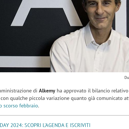
sung Ads: «L'Italia è un
Networking agli eventi: c
rategico e continuerà a
startup Kicè punta a elimi
"spreco di relazioni"
Du
Amministrazione di
Alkemy
ha approvato il bilancio relativo
a con qualche piccola variazione quanto già comunicato at
lo scorso febbraio
.
AY 2024: SCOPRI L'AGENDA E ISCRIVITI