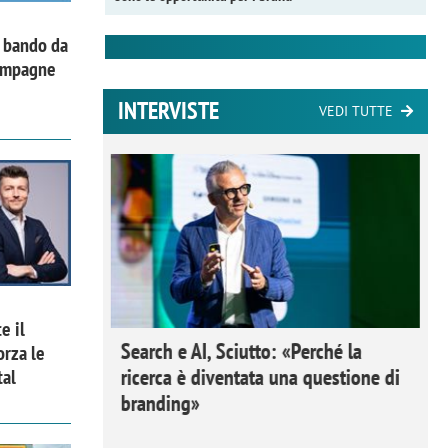
l bando da
campagne
INTERVISTE
VEDI TUTTE
e il
 Ipsos
Search e AI, Sciutto: «Perché la
orza le
rivere i
ricerca è diventata una questione di
tal
nderli e
branding»