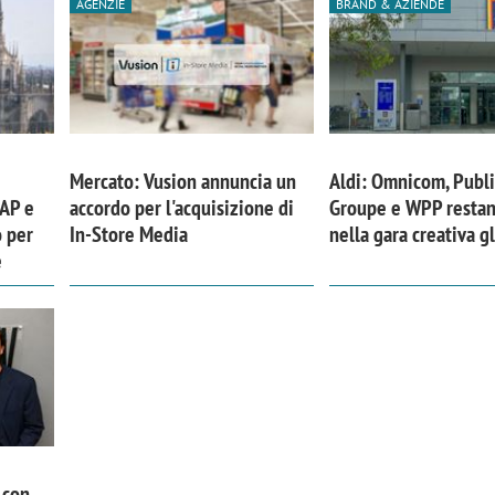
AGENZIE
BRAND & AZIENDE
Mercato: Vusion annuncia un
Aldi: Omnicom, Publi
GAP e
accordo per l'acquisizione di
Groupe e WPP restan
o per
In-Store Media
nella gara creativa g
e
 con