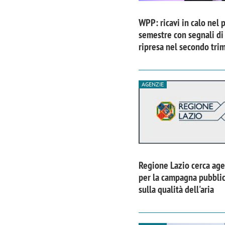
WPP: ricavi in calo nel 
semestre con segnali di
ripresa nel secondo tri
AGENZIE
Regione Lazio cerca age
Scazz, quando un'agenzia di
Emanuele V
per la campagna pubblic
comunicazione crea un brand food:
«La creativ
sulla qualità dell'aria
«Marketing e prodotto devono
amplificar
crescere insieme»