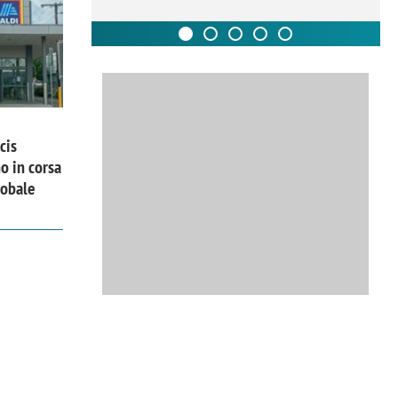
cis
o in corsa
lobale