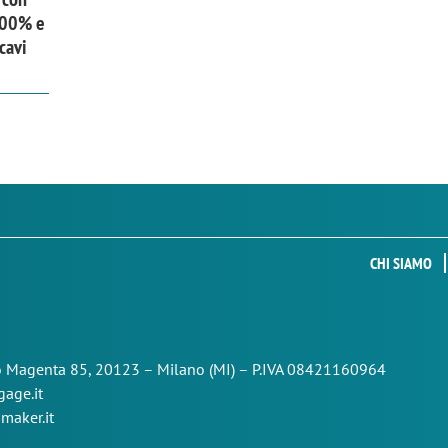
 300% e
cavi
CHI SIAMO
so Magenta 85,
20123 – Milano (MI) – P.IVA 08421160964
age.it
maker.it