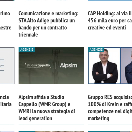
primo
Comunicazione e marketing:
CAP Holding: al via i
STA Alto Adige pubblica un
456 mila euro per 
mestre
bando per un contratto
creative ed eventi
triennale
AGENZIE
AGENZIE
nzia
Alpsim affida a Studio
Gruppo RES acquisisc
iora di Deloitte Digital:
Ricerche di mercato. Neri,
itaria
Cappello (WMR Group) e
100% di Krein e raff
ità resta centrale, l’AI deve
Doxa: «Non basta più desc
WMRI la nuova strategia di
competenze nel digi
lead generation
marketing
e il talento»
fenomeni: bisogna compre
tradurli in azioni»