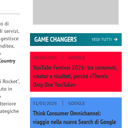
o di
 servizi,
GAME CHANGERS
 gestisce
VEDI TUTTI
nditex,
o
16/06/2026
GOOGLE
Country
YouTube Festival 2026: tra contenuti,
creator e risultati, perché «There’s
i Rocket",
Only One YouTube»
uto in
o
31/03/2026
GOOGLE
lteriore
rategiche
Think Consumer Omnichannel:
viaggio nella nuova Search di Google