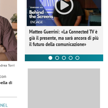
ome la
Matteo Guerrini: «La Connected TV è
nare lo
già il presente, ma sarà ancora di più
il futuro della comunicazione»
ndrea Torri
 con
bella di
 NEL