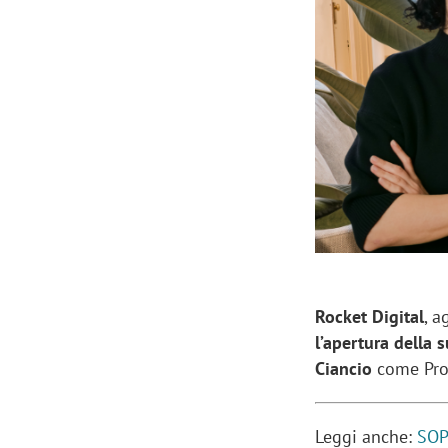
Manassero, Samsung Ads: «Con Total
Perez, Sam
View la reach della CTV diventa
mercato st
finalmente misurabile»
crescere»
Rocket Digital
, a
l’apertura della 
Ciancio
come Proj
Leggi anche:
SOP