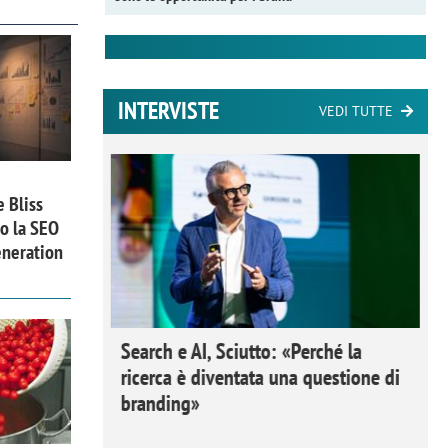
INTERVISTE
VEDI TUTTE
e Bliss
o la SEO
eneration
 Ipsos
Search e AI, Sciutto: «Perché la
rivere i
ricerca è diventata una questione di
nderli e
branding»