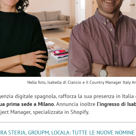
sung Ads: «L'Italia è un
Networking agli eventi: c
rategico e continuerà a
startup Kicè punta a elimi
"spreco di relazioni"
Nella foto, Isabella di Ciancio e il Country Manager Italy A
genzia digitale spagnola, rafforza la sua presenza in Italia
sua prima sede a Milano
. Annuncia inoltre
l’ingresso di Isa
ect Manager, specializzata in Shopify.
RA STERIA, GROUPM, LOCALA: TUTTE LE NUOVE NOMINE