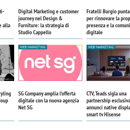
6-
Digital Marketing e customer
Fratelli Burgio punta
journey nel Design &
per rinnovare la prop
 alla
Furniture: la strategia di
presenza e la comun
Studio Cappello
digitale
WEB MARKETING
WEB MARKETING
tyling
SG Company amplia l’offerta
CTV, Teads sigla una
roup
digitale con la nuova agenzia
partnership esclusiva
Net SG
annunci native displa
smart tv Hisense