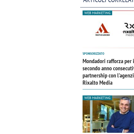
WEB MARKETING
SPONSORIZZATO
Mondadori rafforza per i
secondo anno consecuti
partnership con l'agenz
Rixalto Media
WEB MARKETING
Scazz, quando un'agenzia di
Emanuele V
comunicazione crea un brand food:
«La creativ
«Marketing e prodotto devono
amplificar
crescere insieme»