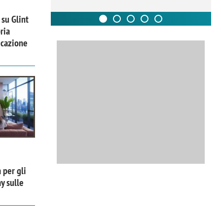
 su Glint
ria
icazione
 per gli
y sulle