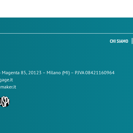
CHI SIAMO
so Magenta 85,
20123 – Milano (MI) – P.IVA 08421160964
age.it
maker.it