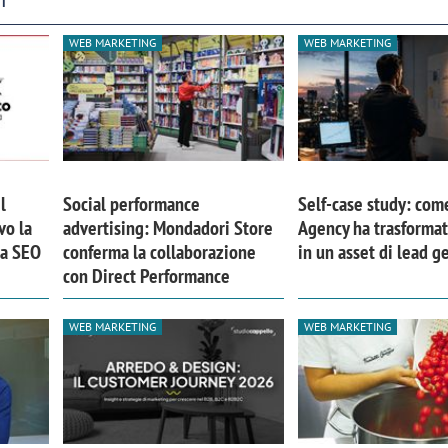
WEB MARKETING
WEB MARKETING
l
Social performance
Self-case study: com
vo la
advertising: Mondadori Store
Agency ha trasformat
ia SEO
conferma la collaborazione
in un asset di lead g
con Direct Performance
WEB MARKETING
WEB MARKETING
iora di Deloitte Digital:
Ricerche di mercato. Neri,
ità resta centrale, l’AI deve
Doxa: «Non basta più desc
e il talento»
fenomeni: bisogna compre
tradurli in azioni»