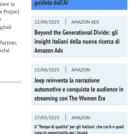
guidata dall'AI
zare la
e Project
e
22/09/2025
AMAZON ADS
gitali
Beyond the Generational Divide: gli
insight italiani della nuova ricerca di
Partner,
Amazon Ads
onché
15/04/2025
AMAZON
Jeep reinventa la narrazione
automotive e conquista le audience in
streaming con
The Women Era
27/03/2025
AMAZON
Il “Tempo di qualità” per gli italiani: che cos’è e quali
sono le opportunità per i brand