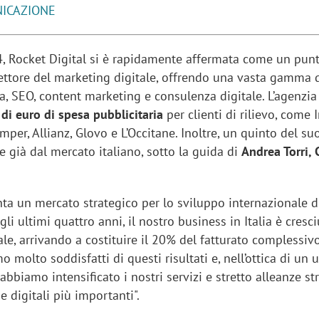
ICAZIONE
, Rocket Digital si è rapidamente affermata come un punt
ettore del marketing digitale, offrendo una vasta gamma di
a, SEO, content marketing e consulenza digitale. L’agenzia
 di euro di spesa pubblicitaria
per clienti di rilievo, come I
mper, Allianz, Glovo e L’Occitane. Inoltre, un quinto del su
e già dal mercato italiano, sotto la guida di
Andrea Torri, 
enta un mercato strategico per lo sviluppo internazionale d
gli ultimi quattro anni, il nostro business in Italia è cresci
e, arrivando a costituire il 20% del fatturato complessiv
o molto soddisfatti di questi risultati e, nell’ottica di un u
bbiamo intensificato i nostri servizi e stretto alleanze st
e digitali più importanti".