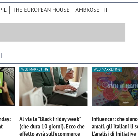
PIL
THE EUROPEAN HOUSE – AMBROSETTI
I
WEB MARKETING
WEB MARKETING
iora di Deloitte Digital:
Ricerche di mercato. Neri,
ità resta centrale, l’AI deve
Doxa: «Non basta più desc
nday:
Al via la "Black Friday week"
Influencer: che siano
e il talento»
fenomeni: bisogna compre
nt
(che dura 10 giorni). Ecco che
amati, gli italiani li
tradurli in azioni»
effetto avrà sull'ecommerce
L'analisi di Initiative