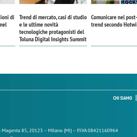
ioni di
Trend di mercato, casi di studio
Comunicare nel post-
nel
e le ultime novità
trend secondo Hotwi
tecnologiche protagonisti del
Toluna Digital Insights Summit
CHI SIAMO
so Magenta 85,
20123 – Milano (MI) – P.IVA 08421160964