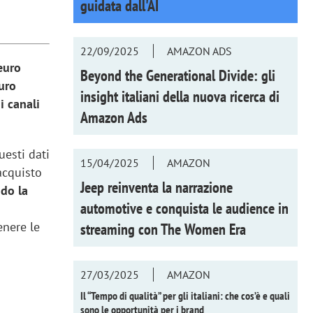
guidata dall'AI
22/09/2025
AMAZON ADS
euro
Beyond the Generational Divide: gli
euro
insight italiani della nuova ricerca di
i canali
Amazon Ads
uesti dati
15/04/2025
AMAZON
acquisto
Jeep reinventa la narrazione
do la
automotive e conquista le audience in
enere le
streaming con
The Women Era
27/03/2025
AMAZON
Il “Tempo di qualità” per gli italiani: che cos’è e quali
sono le opportunità per i brand