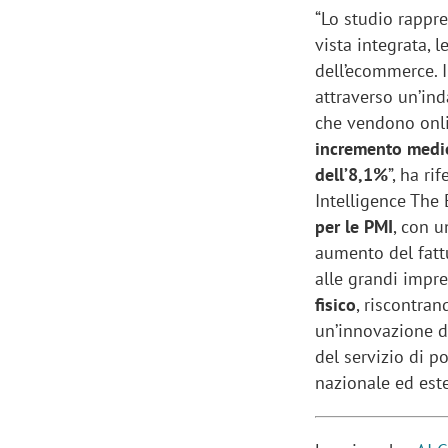
“Lo studio rappr
vista integrata, l
dell’ecommerce. I
attraverso un’ind
che vendono onlin
incremento medio
dell’8,1%
”, ha rif
Intelligence The
per le PMI
, con 
aumento del fattu
alle grandi impr
fisico
, riscontra
un’innovazione d
del servizio di p
nazionale ed este