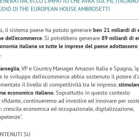
ENERATIVA, ECCO L’IMPATTO CHE AVRÀ SUL PIL ITALIANO
UDIO DI THE EUROPEAN HOUSE AMBROSETTI
o, il sistema paese ha potuto generare
ben 21 miliardi di 
one dell’ecommerce
. Si potrebbero generare
89 miliardi di 
conomia italiana se tutte le imprese del paese adottassero 
.
arseglia
, VP e Country Manager Amazon Italia e Spagna, "q
lo sviluppo dell'ecommerce abbia sostenuto il potere d'
umentato il livello di competitività tra le imprese,
stimolan
tema economico italiano
. Soprattutto in questo contesto
fidante, continueremo ad investire ed innovare per sost
e: crescita economica ed occupazionale, digitalizzazione,
mpetenze".
ONTENUTI SU