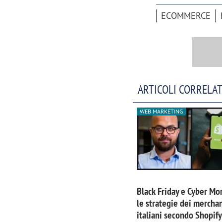
ECOMMERCE
ARTICOLI CORRELAT
WEB MARKETING
Scazz, quando un'agenzia di
Emanuele V
comunicazione crea un brand food:
«La creativ
Black Friday e Cyber Mo
«Marketing e prodotto devono
amplificar
le strategie dei mercha
crescere insieme»
italiani secondo Shopify