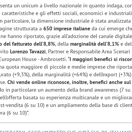
esenta un unicum a livello nazionale in quanto indaga, co
e caratteristiche e gli effetti sociali, economici e industrial
n particolare, la dimensione industriale è stata analizzata
agine strutturata a
650 imprese italiane
da cui emerge ch
e hanno riportato, grazie all’adozione del canale digitale
 del fatturato dell’8,8%
, della
marginalità dell’8,1%
e del
erito
Lorenzo Tavazzi
, Partner e Responsabile Area Scenari
 European House - Ambrosetti. “
I maggiori benefici si risco
una quota maggiore di piccole e medie imprese che riport
rato (+9,3%), della marginalità (+64%) e dell’export (+3%)
ese.
Chi vende online riconosce, inoltre, benefici anche sul
ndo in particolare un aumento della brand awareness (7 su 
ell’offerta basata su esperienza multicanale e un miglior
ost-vendita (6 su 10) e un ampliamento della base di clien
ra (6 su 10)”.