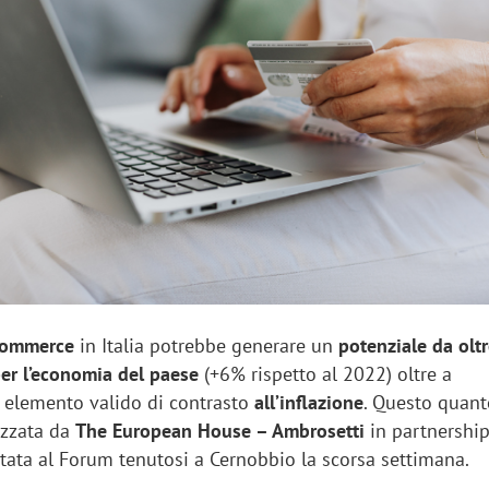
sung Ads: «L'Italia è un
Networking agli eventi: c
rategico e continuerà a
startup Kicè punta a elimi
"spreco di relazioni"
ecommerce
in Italia potrebbe generare un
potenziale da olt
per l’economia del paese
(+6% rispetto al 2022) oltre a
 elemento valido di contrasto
all’inflazione
. Questo quan
lizzata da
The European House – Ambrosetti
in partnershi
tata al Forum tenutosi a Cernobbio la scorsa settimana.