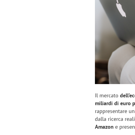
Manassero, Samsung Ads: «Con Total
Perez, Sam
View la reach della CTV diventa
mercato st
finalmente misurabile»
crescere»
Il mercato
dell’
miliardi di euro 
rappresentare un
dalla ricerca rea
Amazon
e presen