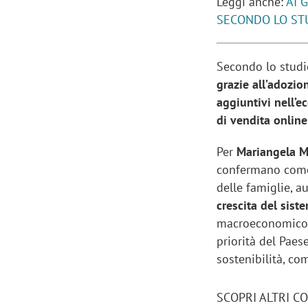
Leggi anche:
AI G
SECONDO LO ST
Secondo lo studi
grazie all’adozi
aggiuntivi nell’e
di vendita online
Per
Mariangela M
confermano come 
delle famiglie, a
crescita del sis
macroeconomico s
priorità del Paes
sostenibilità, co
SCOPRI ALTRI C