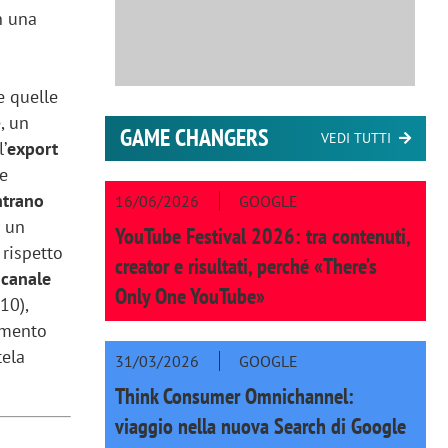
n una
i
e quelle
, un
GAME CHANGERS
VEDI TUTTI
l’
export
 e
ntrano
16/06/2026
GOOGLE
a un
YouTube Festival 2026: tra contenuti,
 rispetto
creator e risultati, perché «There’s
 canale
Only One YouTube»
10),
amento
tela
31/03/2026
GOOGLE
Think Consumer Omnichannel:
viaggio nella nuova Search di Google