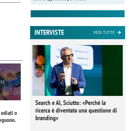
INTERVISTE
VEDI TUTTE
 Ipsos
Search e AI, Sciutto: «Perché la
rivere i
ricerca è diventata una questione di
 odiati o
nderli e
branding»
 seguono.