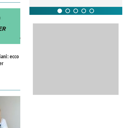
iani: ecco
er