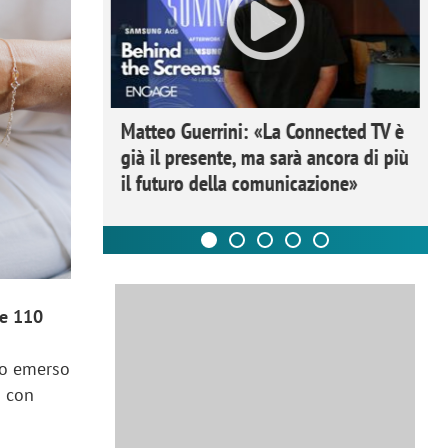
ome la
Matteo Guerrini: «La Connected TV è
nare lo
già il presente, ma sarà ancora di più
il futuro della comunicazione»
re 110
to emerso
p con