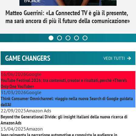
Matteo Guerrini: «La Connected TV è già il presente,
ma sarà ancora di più il futuro della comunicazione»
GAME CHANGERS
VEDI TUTTI
16/06/2026
Google
YouTube Festival 2026: tra contenuti, creator e risultati, perché «There’s
Only One YouTube»
31/03/2026
Google
Think Consumer Omnichannel: viaggio nella nuova Search di Google guidata
dall'AI
22/09/2025
Amazon Ads
Beyond the Generational Divide: gli insight italiani della nuova ricerca di
Amazon Ads
15/04/2025
Amazon
Jeep reinventa la narrazione automotive e conquista le audience in