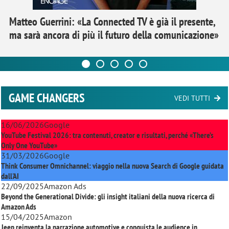
Matteo Guerrini: «La Connected TV è già il presente,
ma sarà ancora di più il futuro della comunicazione»
GAME CHANGERS
VEDI TUTTI
16/06/2026
Google
YouTube Festival 2026: tra contenuti, creator e risultati, perché «There’s
Only One YouTube»
31/03/2026
Google
Think Consumer Omnichannel: viaggio nella nuova Search di Google guidata
dall'AI
22/09/2025
Amazon Ads
Beyond the Generational Divide: gli insight italiani della nuova ricerca di
Amazon Ads
15/04/2025
Amazon
Jeep reinventa la narrazione automotive e conquista le audience in