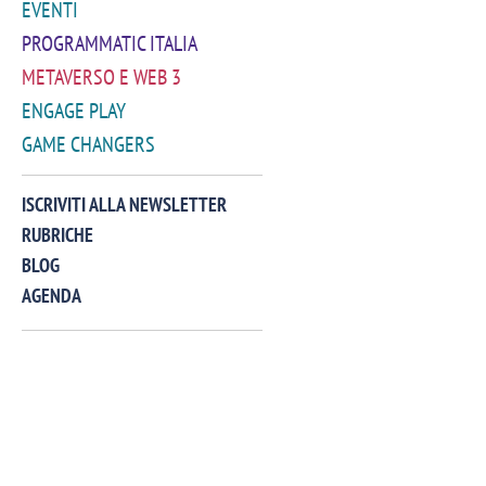
EVENTI
PROGRAMMATIC ITALIA
METAVERSO E WEB 3
ENGAGE PLAY
GAME CHANGERS
VIDEO
ISCRIVITI ALLA NEWSLETTER
RUBRICHE
BLOG
AGENDA
Manassero, Samsung Ads: «Con Total
Perez, Sam
View la reach della CTV diventa
mercato st