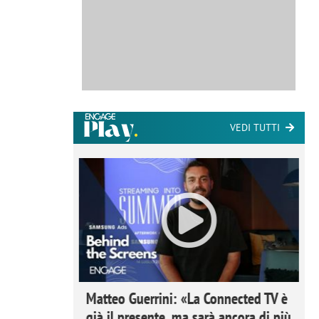
VEDI TUTTI
ome la
Matteo Guerrini: «La Connected TV è
nare lo
già il presente, ma sarà ancora di più