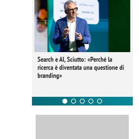
 Ipsos
Search e AI, Sciutto: «Perché la
rivere i
ricerca è diventata una questione di
nderli e
branding»