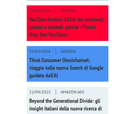
16/06/2026
GOOGLE
YouTube Festival 2026: tra contenuti,
creator e risultati, perché «There’s
Only One YouTube»
31/03/2026
GOOGLE
Think Consumer Omnichannel:
viaggio nella nuova Search di Google
guidata dall'AI
22/09/2025
AMAZON ADS
Beyond the Generational Divide: gli
insight italiani della nuova ricerca di