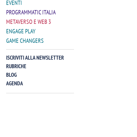
EVENTI
PROGRAMMATIC ITALIA
METAVERSO E WEB 3
ENGAGE PLAY
GAME CHANGERS
VIDEO
ISCRIVITI ALLA NEWSLETTER
RUBRICHE
BLOG
AGENDA
Manassero, Samsung Ads: «Con Total
Perez, Sam
View la reach della CTV diventa
mercato st