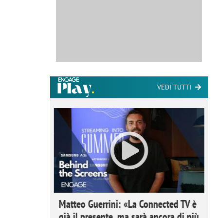
VEDI TUTTI
ome la
Matteo Guerrini: «La Connected TV è
nare lo
già il presente, ma sarà ancora di più