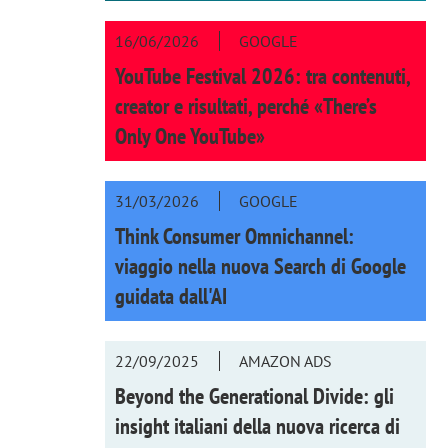
16/06/2026
GOOGLE
YouTube Festival 2026: tra contenuti,
creator e risultati, perché «There’s
Only One YouTube»
31/03/2026
GOOGLE
Think Consumer Omnichannel:
viaggio nella nuova Search di Google
guidata dall'AI
22/09/2025
AMAZON ADS
Beyond the Generational Divide: gli
insight italiani della nuova ricerca di