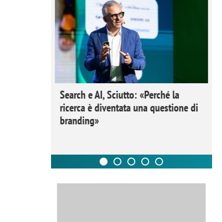
 Ipsos
Search e AI, Sciutto: «Perché la
rivere i
ricerca è diventata una questione di
nderli e
branding»