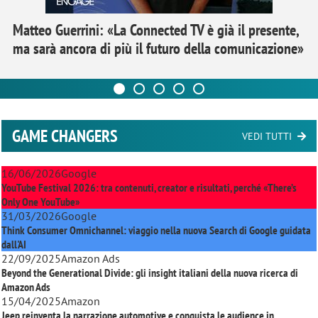
Matteo Guerrini: «La Connected TV è già il presente,
ma sarà ancora di più il futuro della comunicazione»
GAME CHANGERS
VEDI TUTTI
16/06/2026
Google
YouTube Festival 2026: tra contenuti, creator e risultati, perché «There’s
Only One YouTube»
31/03/2026
Google
Think Consumer Omnichannel: viaggio nella nuova Search di Google guidata
dall'AI
22/09/2025
Amazon Ads
Beyond the Generational Divide: gli insight italiani della nuova ricerca di
Amazon Ads
15/04/2025
Amazon
Jeep reinventa la narrazione automotive e conquista le audience in