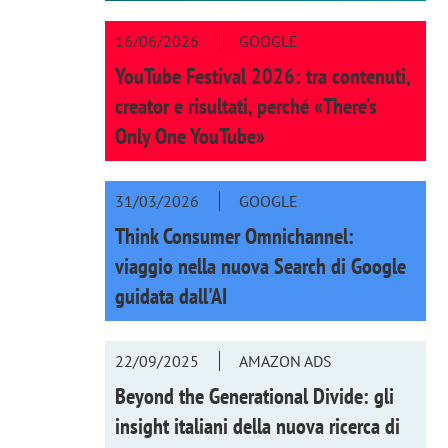
16/06/2026
GOOGLE
YouTube Festival 2026: tra contenuti,
creator e risultati, perché «There’s
Only One YouTube»
31/03/2026
GOOGLE
Think Consumer Omnichannel:
viaggio nella nuova Search di Google
guidata dall'AI
22/09/2025
AMAZON ADS
Beyond the Generational Divide: gli
insight italiani della nuova ricerca di