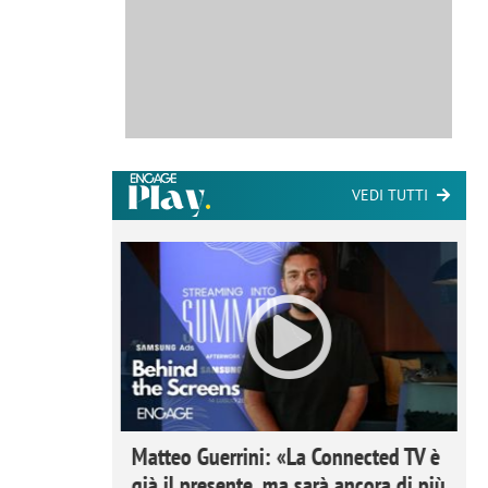
VEDI TUTTI
ome la
Matteo Guerrini: «La Connected TV è
nare lo
già il presente, ma sarà ancora di più