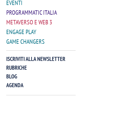
EVENTI
PROGRAMMATIC ITALIA
METAVERSO E WEB 3
ENGAGE PLAY
GAME CHANGERS
VIDEO
ISCRIVITI ALLA NEWSLETTER
RUBRICHE
BLOG
AGENDA
Manassero, Samsung Ads: «Con Total
Perez, Sam
View la reach della CTV diventa
mercato st