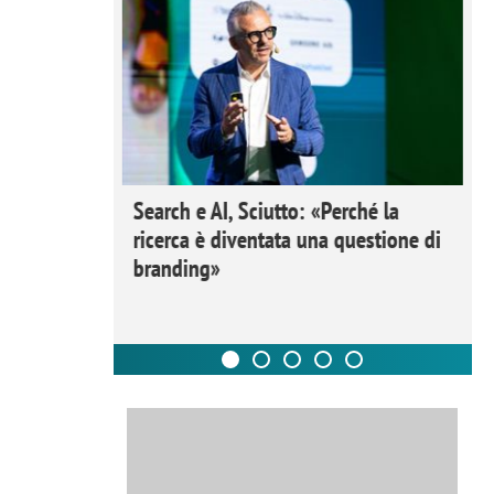
 Ipsos
Search e AI, Sciutto: «Perché la
rivere i
ricerca è diventata una questione di
nderli e
branding»