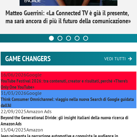
Matteo Guerrini: «La Connected TV è già il presente,
ma sarà ancora di più il futuro della comunicazione»
GAME CHANGERS
VEDI TUTTI
16/06/2026
Google
YouTube Festival 2026: tra contenuti, creator e risultati, perché «There’s
Only One YouTube»
31/03/2026
Google
Think Consumer Omnichannel: viaggio nella nuova Search di Google guidata
dall'AI
22/09/2025
Amazon Ads
Beyond the Generational Divide: gli insight italiani della nuova ricerca di
Amazon Ads
15/04/2025
Amazon
Jeep reinventa la narrazione automotive e conquista le audience in